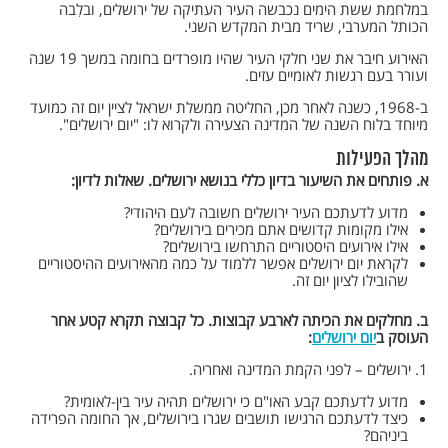
במלחמת ששת הימים נכבשה העיר העתיקה של ירושלים, ובלִבה
הכותל המערבי, שריד מבית המקדש השני.
האירוע חיבר את שני חלקי העיר שהיו מופרדים בחומה במשך 19 שנה
ועורר בעם רגשות לאומיים עזים.
ב-1968, כשנה לאחר מכן, החליטה ממשלת ישראל לציין יום זה כמועד
מיוחד בלוח השנה של המדינה הצעירה ולקרוא לו: "יום ירושלים".
מהלך הפעילות
א. פותחים את השיעור בדיון כללי בנושא ירושלים. שאלות לדיון:
מדוע לדעתכם העיר ירושלים חשובה לעם היהודי?
אילו מקומות קדושים אתם מכירים בירושלים?
אילו אירועים היסטוריים התרחשו בירושלים?
לקראת יום ירושלים אפשר ללמוד על כמה מהאירועים ההיסטוריים
שהובילו לציון יום זה.
ב. מחלקים את הכיתה לארבע קבוצות. כל קבוצה תקרא קטע אחר
העוסק ב
יום ירושלים
:
1. ירושלים – לפני הקמת המדינה ואחריה.
מדוע לדעתכם קבע האו"ם כי ירושלים תהיה עיר בין-לאומית?
כיצד לדעתכם הרגישו תושבים שגרו בירושלים, אך החומה הפרידה
ביניהם?