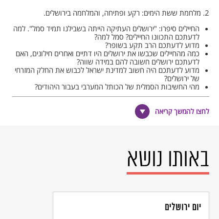
2. מלחמת ששת הימים: רקע ופתיחה, והמלחמה בירושלים.
החיילים סיפרו: "ירושלים העתיקה הייתה בשבילנו תמיד סמל". למה
לדעתכם התכוונו החיילים? סמל למה?
מדוע לדעתכם הרב תקע בשופר?
כמה מהחיילים שכבשו את ירושלים היו דתיים ואחרים חילונים, האם
לדעתכם ירושלים חשובה להם במידה שווה?
מדוע לדעתכם היה חשוב למדינת ישראל לכבוש את החלק המזרחי
של ירושלים?
מהי החשיבות הסמלית של הכותל המערבי בעבור היהודים?
אילו מקומות קדושים למוסלמים ולנוצרים מצויים בירושלים?
לחצו להמשך קריאה
3. רבי יהודה הלוי (1075–1141).
מדוע לדעתכם ירושלים הייתה חשובה ליהודה הלוי אף שלא ביקר
בה?
רוב היהודים בתקופת הגלות לא ביקרו בישראל ולא ביקרו בירושלים.
באותו נושא
אם כך, מדוע הזכירו "געגועים"?
אילו ביטויים לחשיבות ירושלים אתם מכירים?
יהודים שחיו מחוץ לישראל דורות רבים רצו לבנות את ירושלים. למה
"התגעגעו"?
4. נאום יצחק רבין.
יום ירושלים
יצחק רבין ז"ל היה ראש ממשלת ישראל, אך לפני כן היה רמטכ"ל צה"ל