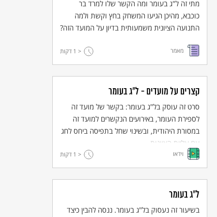
מתי זה ל"ג בעומר ומה הקשר שלו למרד בר
כוכבא, מהיכן הגיעו המשחק בחץ וקשת ולמה
התנועה הציונית משמעותית בדיון על המועד הזה?
לפי הסרטון, מה המענה להבדלי הכוחות בין היהודים לרומאים? מה
המשמעות של ההכרזות של ר' עקיבא? מהי הביקורת בסרטון ולמי היא
מכוונת? האם יש לביקורת הזו גם משמעויות אקטואליות?
מאמר
< 1
דקות
סיכום
קצרים על מועדים - ל"ג בעומר
נדבר עם התלמידים על המרד כדרך התמודדות של אנשים בקצה גבול
היכולת – הנפשית או הגופנית. אילו דרכים נוספות אנו מכירים כיום
סרט זה עוסק בל"ג בעומר: בקשר של מועד זה
להבעת התנגדות כלפי סמכות? (הפגנה, פנייה לתקשורת, פנייה
לערכאות משפטיות ועוד). מתי המרד יועדף על פני דרכי התנגדות
לספירת העומר, באירועים הנקשרים למועד זה
אחרות?
במסורת היהודית, ובשינוי שחל בתפיסה ביחס לחג
עם עליית הציונות.
וידאו
< 1
דקות
ל"ג בעומר
בשיעור זה נעסוק בל"ג בעומר. ננסה להבין כיצד