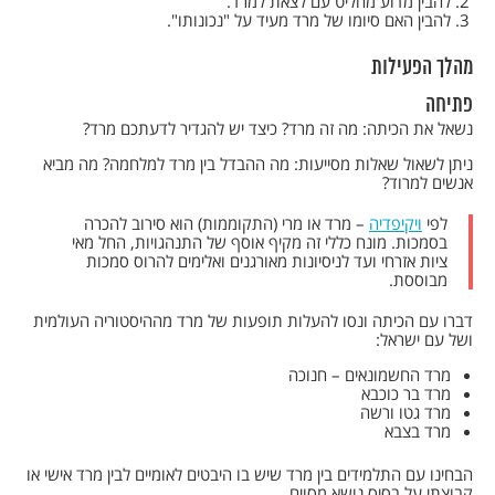
להבין מדוע מחליט עם לצאת למרד.
להבין האם סיומו של מרד מעיד על "נכונותו".
מהלך הפעילות
פתיחה
נשאל את הכיתה: מה זה מרד? כיצד יש להגדיר לדעתכם מרד?
ניתן לשאול שאלות מסייעות: מה ההבדל בין מרד למלחמה? מה מביא
אנשים למרוד?
לפי
ויקיפדיה
– מרד או מרי (התקוממות) הוא סירוב להכרה
בסמכות. מונח כללי זה מקיף אוסף של התנהגויות, החל מאי
ציות אזרחי ועד לניסיונות מאורגנים ואלימים להרוס סמכות
מבוססת.
דברו עם הכיתה ונסו להעלות תופעות של מרד מההיסטוריה העולמית
ושל עם ישראל:
מרד החשמונאים – חנוכה
מרד בר כוכבא
מרד גטו ורשה
מרד בצבא
הבחינו עם התלמידים בין מרד שיש בו היבטים לאומיים לבין מרד אישי או
קבוצתי על בסיס נושא מסוים.