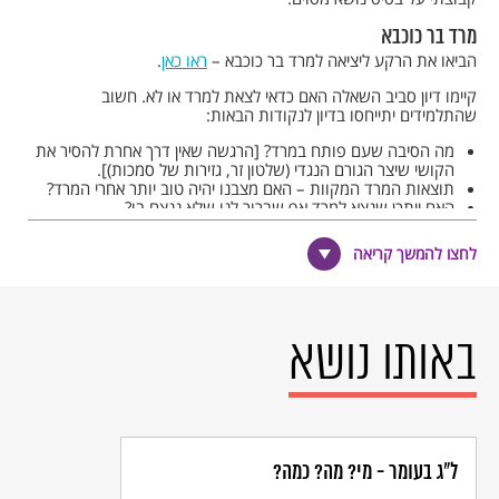
מרד בר כוכבא
הביאו את הרקע ליציאה למרד בר כוכבא –
ראו כאן
.
קיימו דיון סביב השאלה האם כדאי לצאת למרד או לא. חשוב
שהתלמידים יתייחסו בדיון לנקודות הבאות:
מה הסיבה שעם פותח במרד? [הרגשה שאין דרך אחרת להסיר את
הקושי שיצר הגורם הנגדי (שלטון זר, גזירות של סמכות)].
תוצאות המרד המקוות – האם מצבנו יהיה טוב יותר אחרי המרד?
האם ייתכן שנצא למרד אף שברור לנו שלא ננצח בו?
צפו בסרטון של "היהודים באים" על מרד בר כוכבא –
לחצו להמשך קריאה
באותו נושא
ל"ג בעומר - מי? מה? כמה?