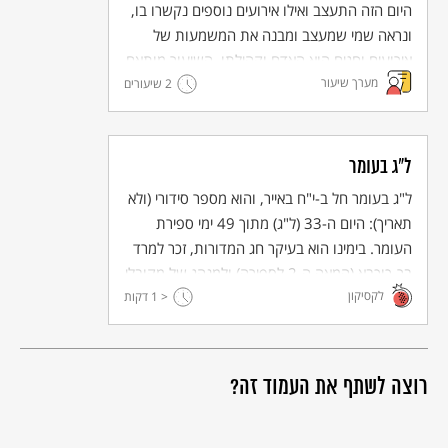
היום הזה התעצב ואילו אירועים נוספים נקשרו בו,
ונראה שמי שמעצב ומבנה את המשמעות של
אירועים וחגים הוא האדם וקהילתו. השיעור מותאם
מערך שיעור
ללמידה מרחוק, וגם ללמידה בכיתה.
2 שיעורים
ל"ג בעומר
ל"ג בעומר חל ב-י"ח באייר, והוא מספר סידורי (ולא
תאריך): היום ה-33 (ל"ג) מתוך 49 ימי ספירת
העומר. בימינו הוא בעיקר חג המדורות, זכר למרד
בר-כוכבא (המאה ה-2 לספירה) ולמנהג של מקובלי
לקסיקון
< 1
צפת (המאה ה-16), המקיימים הילולה על קברו
דקות
של שמעון בר-יוחאי.
רוצה לשתף את העמוד זה?