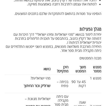
להכיר את דמותה של ז'קלין כהנוב ואת עיסוקה בנושא הזהות.
לפתוח את עצמנו לתרבות רחבה באמצעות מוזיקה.
הוסיפו עוד מטרות בהתאם להתמקדות שלכם בתכנים המוצעים.
מהלך הפעילות
יחידת לימוד בנושא "מהי ישראליות ומיהו ישראלי" דרך היכרות עם
דמותה של ז'קלין כהנוב, בהתבסס על תוכנית הלימודים בתרבות
יהודית־ישראלית לכיתות ז.
היחידה מורכבת משלושה מפגשים, במפגש השני ייפגשו התלמידים עם
כיתה מקבילה מבית ספר אחר.
מבנה המפגשים
מפגש
משך
היכן
נושא
מספר
המפגש
מתקיים?
מפגש 1
מהי ישראליות?
45 עד 90
בכיתה –
דקות
פתיח
שרוליק וכור ההיתוך
עם כיתה
ישראליות מגוונת –
מקבילה
שעה
מבית ספר