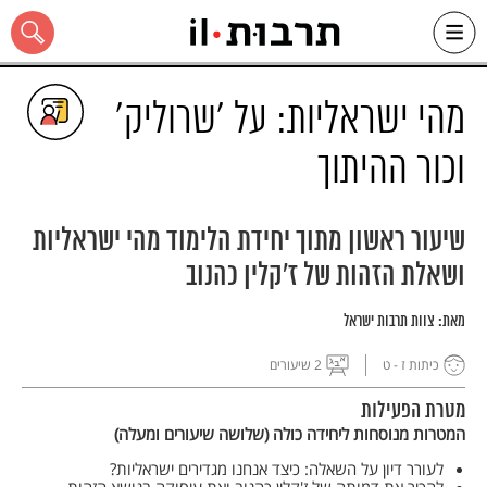
Ski
t
conten
מהי ישראליות: על 'שרוליק'
וכור ההיתוך
כל האתר
שיעור ראשון מתוך יחידת הלימוד מהי ישראליות
ושאלת הזהות של ז'קלין כהנוב
מאת:
צוות תרבות ישראל
כיתות ז - ט
2 שיעורים
מטרת הפעילות
המטרות מנוסחות ליחידה כולה (שלושה שיעורים ומעלה)
לעורר דיון על השאלה: כיצד אנחנו מגדירים ישראליות?