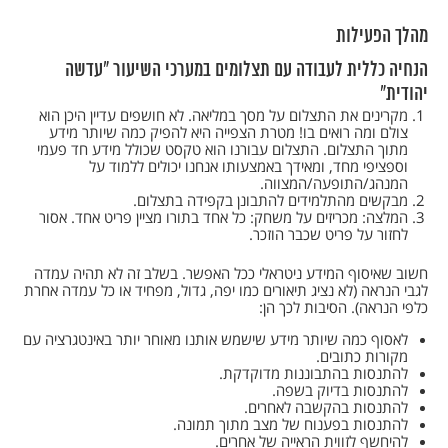
מהלך הפעילות
הנחיה כללית לעבודה עם תצלומים במערכי השיעור "עדשה
יהודית"
מקרינים את התצלום על מסך במליאה. לא חושפים עדיין היכן הוא
צולם ומה רואים בו! מטרת הצפייה היא להפיק כמה שיותר מידע
מתוך התצלום. התצלום עבורנו הוא טקסט שכולל מידע חד פעמי
וספציפי מחד, ומאידך באמצעותו אנחנו יכולים ללמוד על
המנהג/התופעה/המצווה.
מבקשים מהתלמידים להתבונן בקפידה בתצלום.
המלצה: מכריזים על משחק: כל אחד בתורו מציין פריט אחד. אסור
לחזור על פריט שכבר הוזכר.
חשוב שאיסוף המידע ניטראלי ככל האפשר. בשלב זה לא תהיה עמדה
לגבי הנראה (לא נציג תיאורים כמו יפה, גדול, מפחיד או כל עמדה אחרת
כלפי הנראה). הסיבות לכך הן:
לאסוף כמה שיותר מידע שישמש אותנו מאוחר יותר באינטגרציה עם
מקורות כתובים.
להתנסות בהתבוננות מדוקדקת.
להתנסות בדיוק בשפה.
להתנסות בהקשבה לאחרים.
להתנסות בפענוח של מצב מתוך תמונה.
להיחשף לזווית הראייה של אחרים.