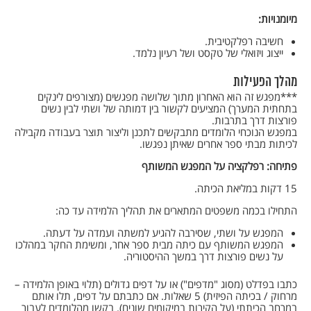
מיומנויות:
חשיבה רפלקטיבית.
ייצוג ויזואלי של טקסט ושל רעיון נלמד.
מהלך הפעילות
***מפגש זה הוא האחרון מתוך שלושה מפגשים (מצורפים לינקים
בתחתית המערך) המציעים לקשור בין דמותה של ושתי לבין נשים
פורצות דרך בתרבות.
במפגש הנוכחי הלומדים מתבקשים לתכנן וליצור תוצר בעבודה מקבילה
לכיתות מבתי ספר אחרים שאיתן נפגשו.
פתיחה: רפלקציה על המפגש המשותף
15 דקות במליאת הכיתה.
התחילו בכמה משפטים המתארים את תהליך הלמידה עד כה:
המפגש על ושתי, שסירבה להגיע למשתה ועמדה על דעתה.
המפגש המשותף עם כיתה מבית ספר אחר, ומשימת החקר במהלכו
על נשים פורצות דרך במשך ההיסטוריה.
כתבו בפדלט (מסוג "מדפים") או על דפים גדולים (תלוי באופן הלמידה –
מרחוק / בכיתה הפיזית) 5 שאלות. אם כתבתם על דפים, תלו אותם
במרחב הכיתתי (על הקירות במיקומים שונים). בקשו מהלומדים לעבור