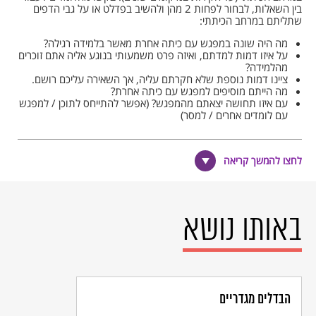
בין השאלות, לבחור לפחות 2 מהן ולהשיב בפדלט או על גבי הדפים
שתליתם במרחב הכיתתי:
מה היה שונה במפגש עם כיתה אחרת מאשר בלמידה רגילה?
על איזו דמות למדתם, ואיזה פרט משמעותי בנוגע אליה אתם זוכרים
מהלמידה?
ציינו דמות נוספת שלא חקרתם עליה, אך השאירה עליכם רושם.
מה הייתם מוסיפים למפגש עם כיתה אחרת?
עם איזו תחושה יצאתם מהמפגש? (אפשר להתייחס לתוכן / למפגש
עם לומדים אחרים / למסר)
לחצו להמשך קריאה
לאחר שהלומדים התייחסו לשאלות בפדלט או במרחב הכיתתי, בקשו
מהם לעבור בין הדפים/ההתייחסויות ולקרוא. אפשר לפתוח דיון בשאלה
כללית אחת – לאחר שהלומדים ראו את התשובות של החברים לשאלות
– עם איזו תחושה הם יצאו מהמפגש עם הכיתה האחרת. הנחו אותם
להתייחס לתוכן / למסר / לעצם המפגש עם לומדים מבית ספר אחר.
באותו נושא
כדאי להתחיל בחלק האישי, ולא לפתוח מיד בדיון, כיוון שהחלק האישי
מאפשר זמן של חשיבה על המפגש הקודם, וכך הדיון יתחיל מנקודה
שבה הלומדים כבר חשבו על הדברים.
הבדלים מגדריים
הכנת תוצר משותף – פורצת הדרך שלי!