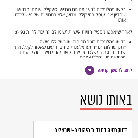
בקשו מהלומדים לתאר מה הם הרגישו כשקיללו אותם. הדגישו
שהדיון אינו עוסק במי קילל ומדוע, אלא בתחושה של מי שקיללו
אותו.
לאחר שייאספו מספיק חוויות אישיות (שימו לב, זה יכול להיות נפיץ):
בקשו מהלומדים לומר מה הרגישו כשקיללו מישהו.
ייתכן שהלומדים יירתעו מלענות כי הם יודעים שאסור לקלל, אז או
שתתנו דוגמה משלכם או שתבקשו מהם לחשוב מה לדעתם
מרגישים מי שקיללו אחרים.
סכמו את שלושת השלבים – הניסוח המילוני, ההרגשה של מי שקיללו
לחצו להמשך קריאה
אותו וההרגשה של מי שקילל.
העלו את השאלה – מה אתם חושבים שקורה לילדים שמקללים אחרים,
לא רק מבחינת ההרגשה שלהם באותו רגע, אלא כיצד זה משפיע על
החיים שלהם. האם הקללה משפיעה על מי שאמר אותה מעבר לרגע
באותו נושא
שבו נאמרה?
שלב ב – לספר סיפור
בשלב זה של המפגש נספר ללומדים סיפור –
מצגת להצגת הסיפור
.
בחרו בדרך שנראית שלכם המעניינת ביותר לספר את הסיפור. אתם
יכולים להשתמש באינטונציה שונה, לשנות את נוסח הסיפור כפי
דמוקרטיה בתרבות היהודית-ישראלית
שתרצו, או לשלב תנועות ידיים וגוף. אוצר המילים והניסוח אינם