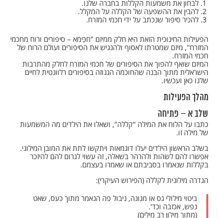
לבחון את משמעות הקללות בחברה שלנו.
להבין את ההשפעה של הקללה על המקלל.
להכיר סיפור שנכתב על ידי חכמי המזרח.
הפעילות החינוכית הזאת היא חלק ממיזם "חכִּימא – סיפורים ורוח מחכמי
המזרח", מיזם שמטרתו לאסוף ולהנגיש את הסיפורים ועולם הרוח של
חכמי המזרח.
המיזם שואף להפוך את הסיפורים של חכמי המזרח לחלק מהתרבות
הישראלית מתוך הבנה שהחוכמה הגנוזה בסיפורים רלוונטית לחיים
שלנו כאן ועכשיו.
מהלך הפעילות
שלב א – פתיחה
כתבו על הלוח את המילה "קללה", ושאלו את הילדים מה המשמעות
של מילה זו.
בשלב הראשון הילדים יעלו דוגמאות ויתקשו לתת את המובן המילוני.
אפשרו להם לשהות ולהרהר בשאלה, זה עשוי לגרום להם להיזכר
בקללות שנאמרו בסביבתם או שאמרו בעצמם.
הגדרה מילונית לקללה (הפירוש העיקרי):
ביטוי מילולי גס או מגונה, ניבול פה הנאמר מתוך כעס, שאט
נפש, אכזבה וכד'.
(מתוך מילון רב מילים)