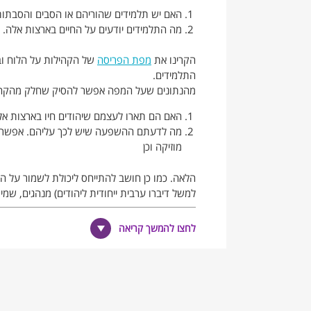
האם יש תלמידים שהוריהם או הסבים והסבתות
מה התלמידים יודעים על החיים בארצות אלה. 
הקרינו את
מפת הפריסה
של הקהילות על הלוח וב
התלמידים.
מהנתונים שעל המפה אפשר להסיק שחלק מהקהילו
האם הם תארו לעצמם שיהודים חיו בארצות אלה
מה לדעתם ההשפעה שיש לכך עליהם. אפשר להתי
מוזיקה וכן
הלאה. כמו כן חושב להתייחס ליכולת לשמור על המ
למשל דיברו ערבית ייחודית ליהודים) מנהגים, שמי
3. האם אנחנו יכולים להבין את התחושה של חיים במשך דורות במקום אחד ואת המצב שבו בפעם אחת עוזבים מקום.
4. אילו מחשבות או תחושות לדעתם מעורבות במצב מסוג זה. מומלץ לעודד דעות שונות.
לחצו להמשך קריאה
5. אחרי הדיון, מה היו רוצים לדעת על האנשים האלה שעזבו או גורשו מהמדינות האלה.
במידע ומתוך המפה עולה שרבות מהקהילות כבר ל
הקרינו במליאה את ה
טבלה
שאלו: