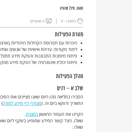
מאת:
מיכל שוורץ
כיתות ו - ח
2 שיעורים
מטרת הפעילות
היכרות עם תפרוסת הקהילות היהודיות בארצות
לימוד מקורות: עדויות אישיות של אנשים שחיו 
פיתוח מיומנות התבוננות והפקת מידע מתצלו
פיתוח יכולת אינטגרציה של הפקת מידע מטקסט
מהלך הפעילות
שלב א – דנים
הסבירו במליאה מהו היום שאנו מציינים ואת הסי
התאריך ודווקא ביום זה. (
מצורף דף מידע למורה
)
הקרינו את העמוד הראשון
במצגת
.
שאלו, כיצד קשור המידע שמופיע בשקף ליום שאנח
שאלו :