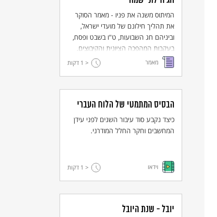
חג חילוני שמח
המיתוס משנה את פניו - מאמר הסוקר
את תהליך חילונם של מועדי ישראל,
וביניהם חג השבועות, ט"ו בשבט ופסח,
בעקבות המהפכה הציונית והקיבוצים.
מאמר
< 1
דקות
הבסיס המתמטי של הלוח העברי
כיצד נקבע סוד עיבור השנים לפני עידן
המחשבים וחקר החלל המודרני.
וידאו
< 1
דקות
יובל - שנת היובל