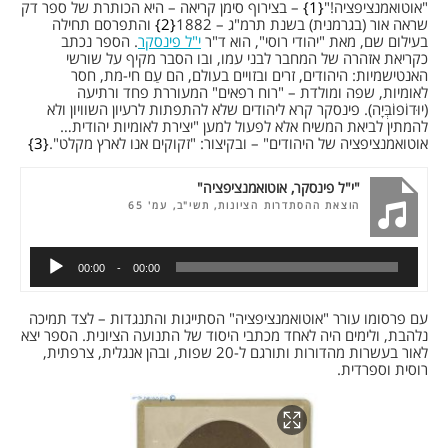
"אוטואמנציפציה!"
1
– בצירוף סימן קריאה – היא הכותרת של ספר דק
שראה אור (בגרמנית) בשנת תרמ"ג – 1882
2
והתפרסם תחילה
בעילום שם, מאת "יהודי רוסי", הוא ד"ר
י"ל פינסקר
. הספר נכתב
כקריאת אזהרה של המחבר לבני עמו, ובו הסבר מקיף על שורשי
האנטישמיות: היהודים, זרים ובזויים בעולם, הם עַם חי-מת, חסר
לאומיות, שפה ומולדת – "רוח רפאים" המעוררת פחד ורתיעה
(יוּדוֹפוֹבְּיָה). פינסקר קרא ליהודים שלא להתפתות לרעיון השוויון ולא
להמתין לביאת המשיח אלא לפעול למען "יצירת לאומיות יהודית…
אוטואמנציפציה של היהודים" – ובקיצור: "זקוקים אנו לארץ מקלט".
3
"י"ל פינסקר, אוטואמנציפציה"
הוצאת ההסתדרות הציונות, תשי"ב, עמ' 65
00:00
00:00
עם פרסומו עורר "אוטואמנציפציה" הסתייגות והתנגדות – לצד תמיכה
נלהבת, ולימים היה לאחד מכתבי היסוד של התנועה הציונית. הספר יצא
לאור בעשרות מהדורות ותורגם ל-20 שפות, ובהן אנגלית, צרפתית,
רוסית וספרדית.