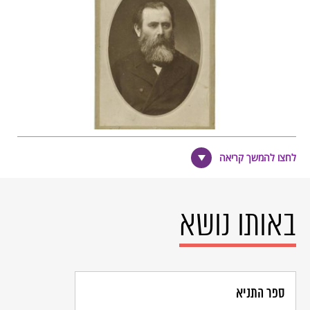
לחצו להמשך קריאה
יהודה לייב פינסקר. © אוסף שבדרון
פורטרטים, הספרייה הלאומית,
ירושלים. www.jnul.huji.ac.il
באותו נושא
ספר התניא
מעט יוצרים: אוטואמנציפציה