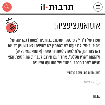
Ski
t
conten
אוטואמנציפציה!
ספרו של ד"ר י"ל פינסקר שנכתב בגרמנית (1882) כקריאה של
"יְהוּדִי רוּסִי" לבני עמו לא להמתין לא למשיח ולא לשוויון זכויות
כל האתר
בארצותיהם, אלא לפעול לשחרור עצמי (אוטואמנציפציה)
ולהקמת "ארץ מקלט". אחד העם תירגם לעברית את הספר, והוא
נעשה לאחד מכתבי היסוד של התנועה הציונית.
מאת:
מתיה קם
נעמה מרקוביץ
< 1
דקות
מבוא