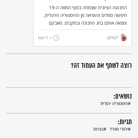
התנועה הציונית שצמחה בסוף המאה ה-19
חיפשה סמלים והשראה מן ההיסטוריה היהודית,
ומצאה אותם בחג החנוכה ובמקבים. מאבקם
המוצלח ביוונים והקמת מדינת החשמונאים שימשו
לקסיקון
< 1
דגם לתפיסה לאומית חילונית, ללא מרכיב הנס
דקות
המסורתי של חג החנוכה.
רוצה לשתף את העמוד זה?
נושאים:
היסטוריה יהודית
תגיות:
יהודי ספרד
נצרות