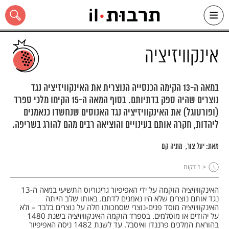
Ski
t
conten
אינקוויזיציה
במאה ה-13 הקימה הכנסייה הנוצרית את האינקוויזיציה נגד
נוצרים שהיה ספק בדתיותם. בסוף המאה ה-15 הקימו מלכי ספרד
כל האתר
(ופורטוגל) את האינקוויזיציה נגד האנוסים שנחשדו כנאמנים
ליהדות, חקרה אותם בעינויים והוציאה רבים מהם להורג בשריפה.
מאת:
יעל צור
מתיה קם
< 1
דקות
האינקוויזיציה הוקמה על ידי האפיפיור גריגוריוס התשיעי במאה ה-13
נגד אותם נוצרים שלא היו נאמנים לדתם. באותו שלב הייתה
האינקוויזיציה מוסד פנים-נוצרי שסמכותו חלה על נוצרים בלבד – ולא
על יהודים או מוסלמים. בספרד הוקמה האינקוויזיציה בשנת 1480
בהוראת המלכים פרננדו ואיסבל. עד לשנת 1482 ניסה האפיפיור