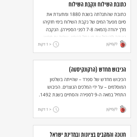
כתובת השילוח ונִקְבַּת השילוח
כתובת שהתגלתה בשנת 1880 ומתעדת את
סיום מפעל המים של נקבת השילוח בימי חזקיהו
מלך יהודה (המאה 7-8 לפני הספירה). הנקבה
נועדה להוביל את מי נחל הגיחון, שהיה אז מחוץ
לקסיקון
< 1
לחומת ירושלים, אל תוך העיר בזמן המצור האשורי.
דקות
הכיבוש מחדש (הרקונקיסטה)
הכיבוש מחדש של ספרד – שהייתה בשלטון
המוסלמים – על ידי המלכים הנוצרים. הכיבוש
התחיל במאה ה-9 לספירה והסתיים בשנת 1492.
לקסיקון
< 1
דקות
חנוכה והמקבים בציונות ובמדינת ישראל