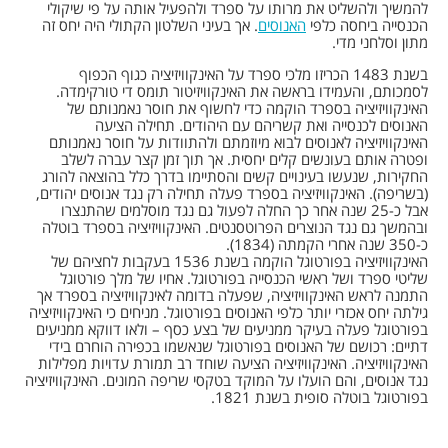
להמשיך ולהשליט את מרותו על ספרד ולהפעיל אותה על פי שיקולי
הכנסייה ביחסה כלפי
האנוסים
. אך בעיני השלטון הקתולי היה יחס זה
מתון וסלחני מדי.
בשנת 1483 הכריזו מלכי ספרד על האינקוויזיציה כגוף הכפוף
לסמכותם, והעמידו בראשה את האינקוויזיטור תומס די טורקימדה.
האינקוויזיציה בספרד הוקמה כדי לחשוף את חוסר נאמנותם של
האנוסים לכנסייה ואת קשריהם עם היהודים. תחילה הציעה
האינקוויזיציה לאנוסים לבוא מיוזמתם ולהתוודות על חוסר נאמנותם
ופטרה אותם בעונשים קלים יחסית. אך תוך זמן קצר עברה לשלב
החקירות, שנעשו בעינויים קשים והסתיימו בדרך כלל בהוצאה להורג
(בשריפה). האינקוויזיציה בספרד פעלה תחילה רק נגד אנוסים יהודים,
אבל כ-25 שנה אחר כך החלה לפעול גם נגד מוסלמים שהתנצרו
ובהמשך גם נגד הנוצרים הפרוטסנטים. האינקוויזיציה בספרד בוטלה
כ-350 שנה אחרי הקמתה (1834).
האינקוויזיציה בפורטוגל הוקמה בשנת 1536 בעקבות לחציהם של
שליטי ספרד ושל ראשי הכנסייה בפורטוגל. אחיו של מלך פורטוגל
התמנה לראש האינקוויזיציה, שפעלה בדומה לאינקוויזיציה בספרד אך
גילתה יחס אכזרי יותר כלפי האנוסים בפורטוגל. מניחים כי האינקוויזיציה
בפורטוגל פעלה בעיקר ממניעים של בצע כסף – ולאו דווקא ממניעים
דתיים: רכושם של האנוסים בפורטוגל שנאשמו בכפירה הוחרם בידי
האינקוויזיציה. האינקוויזיציה הציעה שוחד רב תמורת עדויות מפלילות
נגד אנוסים, והם הועלו על המוקד בטקסי שריפה המונים. האינקוויזיציה
בפורטוגל בוטלה סופית בשנת 1821.