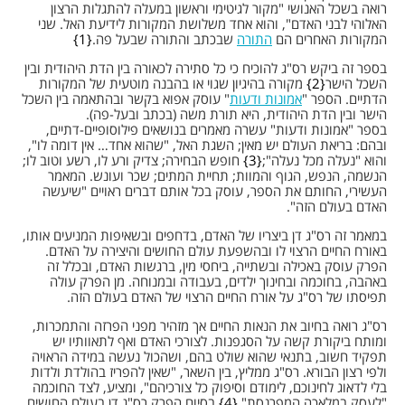
רואה בשכל האנושי "מקור לגיטימי וראשון במעלה להתגלות הרצון
האלוהי לבני האדם", והוא אחד משלושת המקורות לידיעת האל. שני
המקורות האחרים הם
התורה
שבכתב והתורה שבעל פה.
1
בספר זה ביקש רס"ג להוכיח כי כל סתירה לכאורה בין הדת היהודית ובין
השכל הישר
2
מקורה בהיגיון שגוי או בהבנה מוטעית של המקורות
הדתיים. הספר "
אמונות ודעות
" עוסק אפוא בקשר ובהתאמה בין השכל
הישר ובין הדת היהודית, היא תורת משה (בכתב ובעל-פה).
בספר "אמונות ודעות" עשרה מאמרים בנושאים פילוסופיים-דתיים,
ובהם: בריאת העולם יש מאין; השגת האל, "שהוא אחד… אין דומה לו",
והוא "נעלה מכל נעלה";
3
חופש הבחירה; צדיק ורע לו, רשע וטוב לו;
הנשמה, הנפש, הגוף והמוות; תחיית המתים; שכר ועונש. המאמר
העשירי, החותם את הספר, עוסק בכל אותם דברים ראויים "שיעשה
האדם בעולם הזה".
במאמר זה רס"ג דן ביצריו של האדם, בדחפים ובשאיפות המניעים אותו,
באורח החיים הרצוי לו ובהשפעת עולם החושים והיצירה על האדם.
הפרק עוסק באכילה ובשתייה, ביחסי מין, ברגשות האדם, ובכלל זה
באהבה, בחוכמה ובחינוך ילדים, בעבודה ובמנוחה. מן הפרק עולה
תפיסתו של רס"ג על אורח החיים הרצוי של האדם בעולם הזה.
רס"ג רואה בחיוב את הנאות החיים אך מזהיר מפני הפרזה והתמכרות,
ומותח ביקורת קשה על הסגפנות. לצורכי האדם ואף לתאוותיו יש
תפקיד חשוב, בתנאי שהוא שולט בהם, ושהכול נעשה במידה הראויה
ולפי רצון הבורא. רס"ג ממליץ, בין השאר, "שאין להפריז בהולדת ולדות
בלי לדאוג לחינוכם, לימודם וסיפוק כל צורכיהם", ומציע, לצד החוכמה
"לעסק במלאכה המפרנסת".
4
בסיום הפרק רס"ג דן בעולם החושים