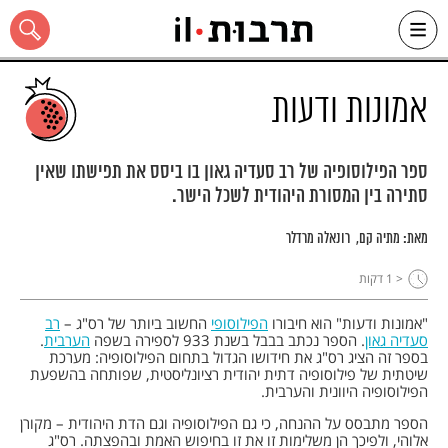
Ski
t
conten
אמונות ודעות
ספר הפילוסופיה של רב סעדיה גאון בו ביסס את תפישתו שאין
סתירה בין המסורת היהודית לשכל הישר.
כל האתר
מאת:
מתיה קם
רונאלה מרדלר
< 1
דקות
"אמונות ודעות" הוא חיבורו
הפילוסופי
החשוב ביותר של רס"ג –
רב
סעדיה גאון
. הספר נכתב בבבל בשנת 933 לספירה בשפה
הערבית
.
בספר זה הציג רס"ג את חידושו הגדול בתחום הפילוסופיה: מערכת
שיטתית של פילוסופיה דתית יהודית רציונליסטית, שפותחה בהשפעת
הפילוסופיה היוונית והערבית.
הספר מתבסס על ההנחה, כי גם הפילוסופיה וגם הדת היהודית – מקורן
אלוהי, ולפיכך הן משלימות זו את זו בחיפוש האמת ובהפצתה. רס"ג