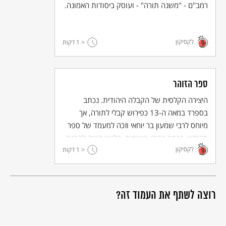
רמב"ם - "משנה תורה" - ועוסק ביסודות האמונה.
לקסיקון
< 1
דקות
ספר הזוהר
היצירה הקלסית של הקבלה היהודית. נכתב
בספרד במאה ה-13 כפירוש קבלי לתורה, אך
מיוחס לרבי שמעון בר יוחאי וזכה למעמד של ספר
מקודש. נכתב ברובו בארמית, בלשון קשה להבנה.
לקסיקון
תורגם לעברית ולשפות אחרות.
< 1
דקות
רוצה לשתף את העמוד זה?