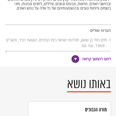
ובהישגי האדם: מראות, צבעים וגוונים; צלילים, לחנים ונגינות; מיני
בשמים וריחות טובים ובהשפעותיהם של כל אלה על נפש האדם.
הערות שוליים
חיים הלל בן ששון, תולדות ישראל בימי הביניים, הוצאת דביר, תשכ"ט
- 1969, עמ' 66.
לשכל האנושי שלושה מקורות ידע כלליים: המוחש - מה שאדם תופס
בחושיו; המושכל - מה שאדם תופס בשכלו באופן בלתי אמצעי
לחצו להמשך קריאה
ואינטואיטיבי; והמוקש - מה שאדם למד מן המוחש בדרך ההיקש
השכלי.
רס"ג, אמונות ודעות, תרגם מערבית וביאר: הרב דוד קאפח, (שם
ההוצאה אינו מצוין), תשנ"ג - 1993, המאמר השני, עמ' פב, פ.
באותו נושא
רס"ג, אמונות ודעות, עמ' שמג.
מורה הנבוכים