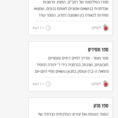
ספרו הפילוסופי של רמב"ם, המציג פרשנות
שכלתנית בנושאים אמוניים לאותם נבוכים, שמצאו
סתירות לכאורה בין האמונה למדע. הספר עורר
פולמוס ואף ביקורת חריפה, אך היה לרב השפעה
לקסיקון
לדורות ופתח עידן חדש בהגות היהודית.
< 1
דקות
ספר חסידים
ספר מוסר - מדריך לחיים דתיים ומוסריים
תובעניים, שנכתב בגרמניה בידי ר' יהודה החסיד
(המאה ה-12) ועוסק במגוון נושאים מחיי היום-יום
לצד אמונות עממיות. נחשב לאחת היצירות
לקסיקון
המקוריות של יהדות אשכנז.
< 1
דקות
ספר מדע
הספר הפותח את יצירתו ההלכתית הגדולה של