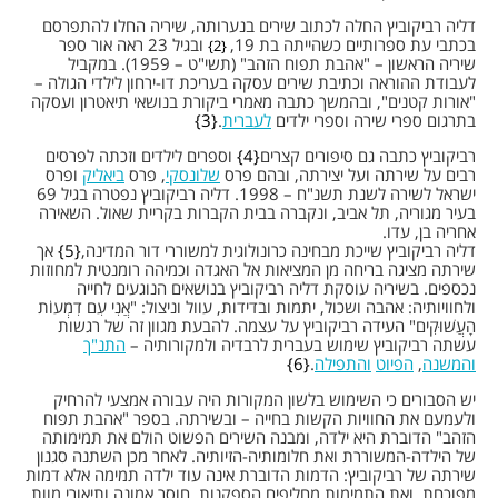
דליה רביקוביץ החלה לכתוב שירים בנערותה, שיריה החלו להתפרסם
בכתבי עת ספרותיים כשהייתה בת 19,
ובגיל 23 ראה אור ספר
2
שיריה הראשון – "אהבת תפוח הזהב" (תשי"ט – 1959). במקביל
לעבודת ההוראה וכתיבת שירים עסקה בעריכת דו-ירחון לילדי הגולה –
"אורות קטנים", ובהמשך כתבה מאמרי ביקורת בנושאי תיאטרון ועסקה
בתרגום ספרי שירה וספרי ילדים
לעברית
.
3
רביקוביץ כתבה גם סיפורים קצרים
4
וספרים לילדים וזכתה לפרסים
רבים על שירתה ועל יצירתה, ובהם פרס
שלונסקי
, פרס
ביאליק
ופרס
ישראל לשירה לשנת תשנ"ח – 1998. דליה רביקוביץ נפטרה בגיל 69
בעיר מגוריה, תל אביב, ונקברה בבית הקברות בקריית שאול. השאירה
אחריה בן, עדו.
דליה רביקוביץ שייכת מבחינה כרונולוגית למשוררי דור המדינה,
5
אך
שירתה מציגה בריחה מן המציאות אל האגדה וכמיהה רומנטית למחוזות
נכספים. בשיריה עוסקת דליה רביקוביץ בנושאים הנוגעים לחייה
ולחוויותיה: אהבה ושכול, יתמות ובדידות, עוול וניצול: "אֲנִי עִם דִמְעוֹת
הָעֲשׁוּקִים" העידה רביקוביץ על עצמה. להבעת מגוון זה של רגשות
עשתה רביקוביץ שימוש בעברית לרבדיה ולמקורותיה –
התנ"ך
והמשנה
,
הפיוט
והתפילה
.
6
יש הסבורים כי השימוש בלשון המקורות היה עבורה אמצעי להרחיק
ולעמעם את החוויות הקשות בחייה – ובשירתה. בספר "אהבת תפוח
הזהב" הדוברת היא ילדה, ומבנה השירים הפשוט הולם את תמימותה
של הילדה-המשוררת ואת חלומותיה-הזיותיה. לאחר מכן השתנה סגנון
שירתה של רביקוביץ: הדמות הדוברת אינה עוד ילדה תמימה אלא דמות
מפוכחת, ואת התמימות מחליפים הספקנות, חוסר אמונה ותיאורי מוות.