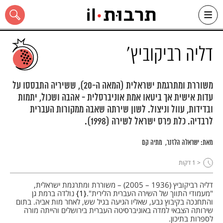
Ski
t
conten
דליה רביקוביץ'
משוררת ומתרגמת ישראלית (המאה ה-20), ששיריה התבססו על
עדות אישית אך ביטאו אמת אוניברסלית - אהבה ושכול, יתמות
כל האתר
ובדידות, עוול וניצול. לשון שירתה שאבה ממקורות העברית
לרבדיה. כלת פרס ישראל לשירה (1998).
מאת:
ישראלה הלזנר
מתיה קם
< 1
דקות
דליה רביקוביץ (1936 – 2005) – משוררת ומתרגמת ישראלית,
"מעמודי התווך של השירה העברית הלירית".
1
נולדה ברמת גן
והתחנכה בקיבוץ גבע, שאליו הגיעה בגיל שש, לאחר מות אביה. בתום
שירותה הצבאי למדה באוניברסיטה העברית בירושלים והייתה מורה
לספרות בתיכון.