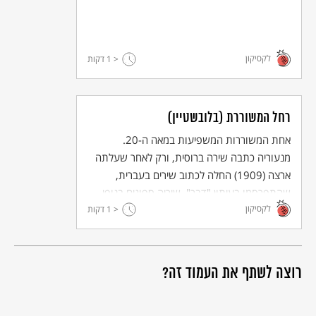
לקסיקון
< 1
דקות
רחל המשוררת (בלובשטיין)
אחת המשוררות המשפיעות במאה ה-20.
מנעוריה כתבה שירה ברוסית, ורק לאחר שעלתה
ארצה (1909) החלה לכתוב שירים בעברית,
שהתפרסמו בעיתון "דבר". שיריה ספוגים בנופי
לקסיקון
< 1
הארץ ובסיפורי התנ"ך. למדה חקלאות והצטרפה
דקות
לקבוצת דגניה, אך נאלצה לעזוב בגלל מחלת
השחפת. נפטרה בתל אביב ערירית ובודדה. רבים
משיריה הולחנו והיו לחלק מן התרבות הישראלית
רוצה לשתף את העמוד זה?
של ימינו.