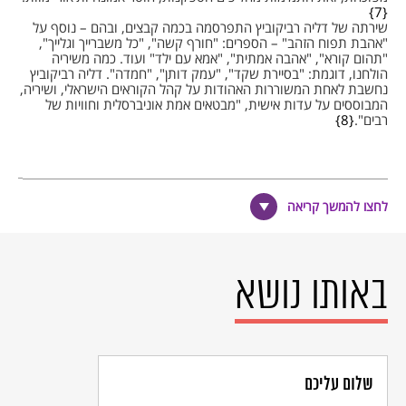
7
שירתה של דליה רביקוביץ התפרסמה בכמה קבצים, ובהם – נוסף על
"אהבת תפוח הזהב" – הספרים: "חורף קשה", "כל משברייך וגלייך",
"תהום קורא", "אהבה אמתית", "אמא עם ילד" ועוד. כמה משיריה
הולחנו, דוגמת: "בסיירת שקד", "עמק דותן", "חמדה". דליה רביקוביץ
נחשבת לאחת המשוררות האהודות על קהל הקוראים הישראלי, ושיריה,
המבוססים על עדות אישית, "מבטאים אמת אוניברסלית וחוויות של
רבים".
8
הערות שוליים
לחצו להמשך קריאה
מתוך נימוקי חברי הוועדה שהעניקה לדליה רביקוביץ את פרס ישראל
לשירה.
שיריה הראשונים התפרסמו בכתב העת "אורלוגין", שערך המשורר
באותו נושא
אברהם שלונסקי.
דליה רביקוביץ תרגמה (מאנגלית) מיצירותיהם של המשוררים ויליאם
ייטס, א"א פו ות"ס אליוט.
סיפוריה הקצרים התפרסמו בספר "מוות במשפחה: שנים עשר
סיפורים ומסה" (תשל"ו - 1978) וכן בספר "קבוצת הכדורגל של ויני
שלום עליכם
מנדלה (תשנ"ז - 1997).