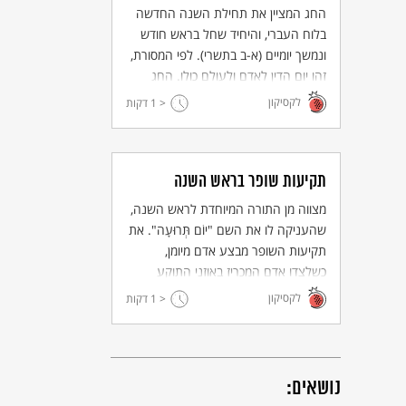
החג המציין את תחילת השנה החדשה
בלוח העברי, והיחיד שחל בראש חודש
ונמשך יומיים (א-ב בתשרי). לפי המסורת,
זהו יום הדין לאדם ולעולם כולו. החג
נקרא בתורה "יום תרועה", "זיכרון
לקסיקון
< 1
דקות
תרועה" - לציון המצווה המיוחדת לו:
תקיעת שופר.
תקיעות שופר בראש השנה
מצווה מן התורה המיוחדת לראש השנה,
שהעניקה לו את השם "יוֹם תְּרוּעָה". את
תקיעות השופר מבצע אדם מיומן,
כשלצדו אדם המכריז באוזני התוקע
והקהל על כל תקיעה.
לקסיקון
< 1
דקות
נושאים: