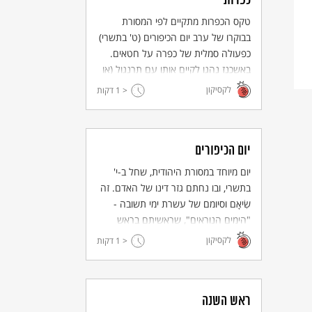
כפרות
טקס הכפרות מתקיים לפי המסורת
בבוקרו של ערב יום הכיפורים (ט' בתשרי)
כפעולה סמלית של כפרה על חטאים.
באשכנז נהגו לקיים אותו עם תרנגול (או
תרנגולות), כנראה בהשפעת הסביבה
לקסיקון
< 1
דקות
הנוכרית. ובימינו רבים מקיימים את
המנהג באמצעות תרומת כסף למטרות
צדקה.
יום הכיפורים
יום מיוחד במסורת היהודית, שחל ב-י'
בתשרי, ובו נחתם גזר דינו של האדם. זה
שִׂיאָם וסיומם של עשרת ימי תשובה -
"הימים הנוראים", שראשיתם בראש
השנה. עיקרו - צום ו"עינוי הנפש", ובכך
לקסיקון
< 1
דקות
הוא גם נבדל מכל החגים האחרים. את
היום מאפיינת אווירת יראה וחרדה אך גם
תקווה למחילה ולהתחלה חדשה.
ראש השנה