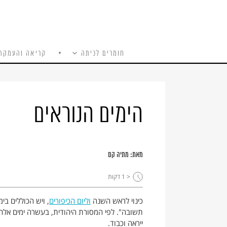
חומרים לכיתה
קריאה והעמקה
כל האתר
Ski
t
conten
הימים הנוראים
מאת:
מתיה קם
< 1
דקות
כינוי לראש השנה
וליום הכיפורים
, ויש הכוללים בי
תשובה". לפי המסורת היהודית, בעשרה ימים אלה עו
ייראה וכבוד.