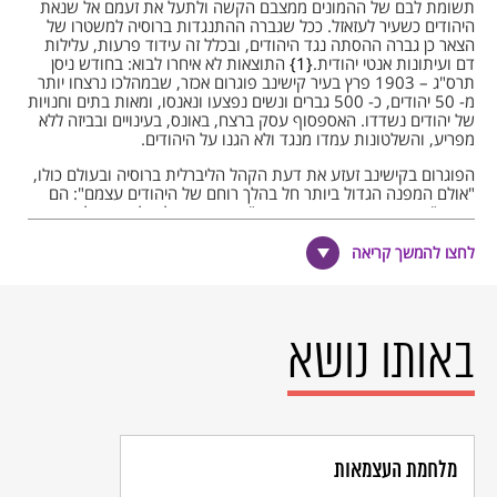
תשומת לבם של ההמונים ממצבם הקשה ולתעל את זעמם אל שנאת
היהודים כשעיר לעזאזל. ככל שגברה ההתנגדות ברוסיה למשטרו של
הצאר כן גברה ההסתה נגד היהודים, ובכלל זה עידוד פרעות, עלילות
דם ועיתונות אנטי יהודית.
1
התוצאות לא איחרו לבוא: בחודש ניסן
תרס"ג – 1903 פרץ בעיר קישינב פוגרום אכזר, שבמהלכו נרצחו יותר
מ- 50 יהודים, כ- 500 גברים ונשים נפצעו ונאנסו, ומאות בתים וחנויות
של יהודים נשדדו. האספסוף עסק ברצח, באונס, בעינויים ובביזה ללא
מפריע, והשלטונות עמדו מנגד ולא הגנו על היהודים.
הפוגרום בקישינב זעזע את דעת הקהל הליברלית ברוסיה ובעולם כולו,
"אולם המפנה הגדול ביותר חל בהלך רוחם של היהודים עצמם": הם
הבינו "בצורה ברורה ואכזרית ביותר" שאין הם יכולים לסמוך על
השלטונות בהגנה על חייהם ועל רכושם והתארגנו להגנה עצמית.
2
לחצו להמשך קריאה
בעקבות פוגרום קישינב פנה
בנימין זאב הרצל
במכתב נרגש לוועד
הקהילה
היהודית בקישינב וכתב, בין השאר:
"מזועזעים עד עמקי לבנו מגודל האסון הלאומי הזה, אנו לוחצים
באותו נושא
בצער את ידכם, כי הנרצחים היו בני גזענו, דמנו ובשרנו, ומצבת
קברם מקוננת: עד מתי? בצערנו זה יש מילת תנחומים אחת:
נהיה נא כולנו מאוחדים בצרה כבשמחה, כדי לגאול את עמנו
מעבדותו."
בעקבות הפוגרום העלה הרצל
בקונגרס הציוני
ה-6 שהתקיים באותה
שנה את
תכנית אוגנדה
כ"מקלט לילה" ליהודים הנרדפים ברוסיה.
מלחמת העצמאות
המשורר
חיים נחמן ביאליק
, שנשלח לאסוף עדויות מן הניצולים, כתב את