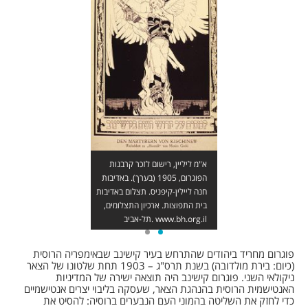
א"מ ליליין, רישום לזכר קרבנות
הפוגרום, 1905 (בערך). באדיבות
חנה ליילין-קיפניס. תצלום באדיבות
בית התפוצות. ארכיון התצלומים,
תל-אביב. www.bh.org.il
פוגרום מחריד ביהודים שהתרחש בעיר קישינב שבאימפריה הרוסית
(כיום: בירת מולדובה) בשנת תרס"ג – 1903 תחת שלטונו של הצאר
ניקולאי השני. פוגרום קישינב היה תוצאה ישירה של המדיניות
האנטישמית הרוסית בהנהגת הצאר, שעסקה בליבוי יצרים אנטישמיים
כדי לחזק את השליטה בהמוני העם הנבערים ברוסיה: להסיט את