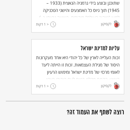
שתוכנן ובוצע בידי גרמניה הנאצית (1933 –
1945) תוך גיוס כל האמצעים והישגי הטכניקה
למען "טיהור העולם" מיהודים. בשואה נרצחו כ-6
לקסיקון
מיליון יהודים (ובהם 1.5 מיליון ילדים), ויהדות
< 1
דקות
אירופה נחרבה.
עליות למדינת ישראל
זכות העלייה לארץ של כל יהודי היא אחד מעקרונות
היסוד של מגילת העצמאות. זכות זו הייתה ליעד
לאומי מרכזי של מדינת ישראל ומימוש הרעיון
הציוני: הקמת מקלט בטוח לעם היהודי בארץ
לקסיקון
ישראל וקיבוץ גלויות.
< 1
דקות
רוצה לשתף את העמוד זה?