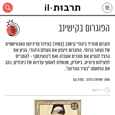
Ski
t
conten
הפוגרום בקישינב
פוגרום מחריד ביהודי קישנב (1903) בעידוד מדיניותו האנטישמית
של הצאר הרוסי. הפוגרום זיעזע את העולם היהודי, הניע את
כל האתר
הרצל להציע את תוכנית אוגנדה ואת ז'בוטינסקי - להתגייס
לפעילות ציונית. ביאליק, שנשלח לאסוף עדויות של ניצולים, כתב
את הפואמה "בעיר ההריגה".
מאת:
ישראלה הלזנר
מתיה קם
< 1
דקות