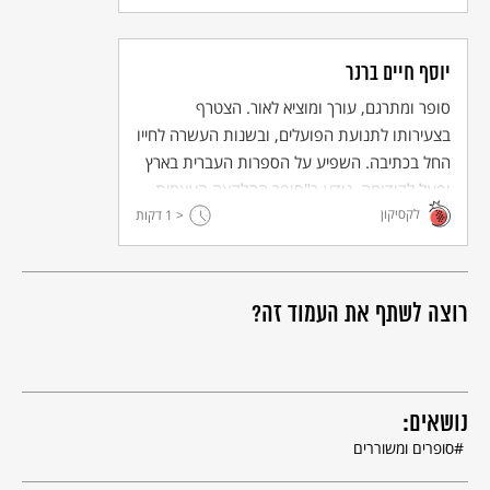
יוסף חיים ברנר
סופר ומתרגם, עורך ומוציא לאור. הצטרף
בצעירותו לתנועת הפועלים, ובשנות העשרה לחייו
החל בכתיבה. השפיע על הספרות העברית בארץ
ופעל לקידומה. נודע כ"סופר ההלקאה העצמית
לקסיקון
< 1
המוסרית", שחי חיי צניעות וסיגוף. נרצח בפרעות
דקות
תרפ"א-1921.
רוצה לשתף את העמוד זה?
נושאים:
סופרים ומשוררים