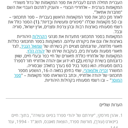
העברית תחילה תרגם לעברית את ספר המקאמות של גדול משוררי
המקאמות בערבית – אלחרירי הבצרי – והעניק לתרגום העברי את השם
"מחברות אתיאל".
לאחר מכן כתב את ספר המקאמות הראשון בעברית – ספר תחכמוני –
ובו 50 מקאמות שכללו "סיפורים ומעשיות ובְדַיוֹת".
1
הספר כולל את
רשמי מסעותיו בארצות רבות ובהן צרפת ומצרים, ארץ ישראל, סוריה
ובבל.
המקאמות בספר תחכמוני מתעדות את מנהגי
הקהילות
היהודיות
בארצות אלו וגם את ביקורתו עליהם. המאקמות בספר תחכמוני כוללות
תיאורי מלחמה, שדוגמתם מצויים רק בשירתו של
שמואל הנגיד
, לצד
תיאורי מסעות וסערות בים, בעקבות שירתו של
יהודה הלוי
.
המקאמות של אלחריזי כוללת תיאורים של חיי כפר ובעלי חיים, שאין
כדוגמתם בשירת קודמיו.
2
לא ידוע אם יהודה אלחריזי חזר לספרד
בתום מסעותיו. הוא נפטר בגיל 60 בערך בחאלב שבסוריה.
המשורר
זכריה אלצאהרי
, שחי בתימן במאה ה-16, הושפע מספר
תחכמוני של יהודה אלחריזי, וכתב בהשראתו ספר מקאמות – "
ספר
המוסר
" – ובו רשמי מסעותיו בקהילות היהודיות.
הערות שוליים
אהרן מירסקי, "יצירתם של יהודי ספרד בפיוט ובשירה", בתוך: חיים
ביינארט (עורך), מורשת ספרד, הוצאת מאגנס, תשנ"ד - 1994, עמ'
144.