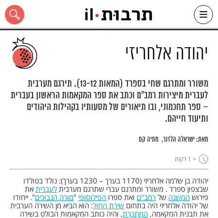
Ski
t
conten
יהודה אלחריזי
משורר ומתרגם שחי בספרד (המאות 13-12). תירגם מערבית
לעברית מיצירות רמב"ם וכתב את ספר המקאמות הראשון בעברית
כל האתר
– ספר תחכמוני, ובו תיאורים של מסעותיו בקהילות היהודים
ותיעוד חייהם.
מאת:
ישראלה הלזנר
מתיה קם
< 1
דקות
יהודה בן שלמה אלחריזי (1170 בערך – 1230 בערך): נולד בטולדו
שבצפון ספרד . משורר ומתרגם עברי שתרגם מערבית
לעברית
את
פירוש
המשנה
של
רמב"ם
ואת ספרו
הפילוסופי
"
מורה הנבוכים
". ייחודו
של יהודה אלחריזי היה בתחום
שירת החול
: הוא הביא מן השירה הערבית
את תבנית המקאמה,
המַחְבֶּרֶת
, והיה כותב המקאמות הבולט בשירה