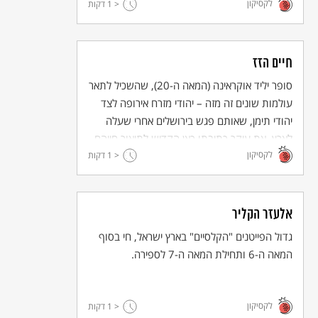
לקסיקון
< 1
דקות
חיים הזז
סופר יליד אוקראינה (המאה ה-20), שהשכיל לתאר
עולמות שונים זה מזה – יהודי מזרח אירופה לצד
יהודי תימן, שאותם פגש בירושלים אחרי שעלה
לארץ. את עיקר כתיבתו כאן הקדיש לתיאור חייהם
לקסיקון
("היושבת בגנים", "יעיש"). חתן פרס ישראל
< 1
דקות
לספרות (1953).
אלעזר הקליר
גדול הפייטנים "הקלסיים" בארץ ישראל, חי בסוף
המאה ה-6 ותחילת המאה ה-7 לספירה.
לקסיקון
< 1
דקות