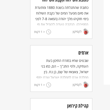
כתובת השילוח ונִקְבַּת השילוח
כתובת שהתגלתה בשנת 1880 ומתעדת
את סיום מפעל המים של נקבת השילוח
בימי חזקיהו מלך יהודה (המאה 7-8 לפני
הספירה). הנקבה נועדה להוביל את מי
נחל הגיחון, שהיה אז מחוץ לחומת
לקסיקון
< 1
דקות
ירושלים, אל תוך העיר בזמן המצור
האשורי.
ארמים
שבטים שחיו במזרח התיכון בעת
העתיקה, ולפי התנ"ך – הם, כמו בני
ישראל, צאצאיו של שֵם, בן נח. בין
ממלכת ארם לממלכת ישראל שררו יחסי
עוינות ומלחמה. וכמו ממלכת ישראל
לקסיקון
< 1
דקות
(להבדיל מממלכת יהודה), ירדה ארם
מבימת ההיסטוריה עם כיבושה בידי אשור
(המאה ה-8 לפני הספירה).
קהילת קירואן