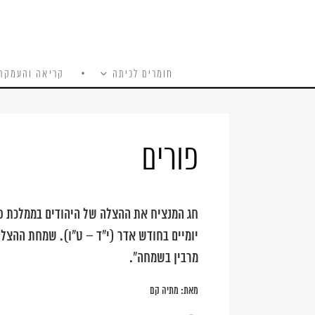
חומרים לכיתה
קריאה והעמקה
כל האתר
Ski
t
conten
פורים
חג המנציח את ההצלה של היהודים בממלכת פ
יומיים בחודש אדר (י"ד – ט"ו). שמחת ההצלה
מרבין בשמחה".
מאת:
מתיה קם