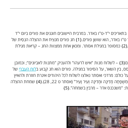
בתאריכים י"ד-ט"ו באדר. במרבית היישובים חוגגים את פורים ביום י"ד
ט"ו באדר, הוא שושן פורים.
1
חג פורים מנציח את ההצלה הנִסִית של
2
כמסופר במגילת אסתר. ומכאן אחת ממצוות החג – קריאת מגילת
ם
3
– לשלוח מנות "איש לרעהו" ולהעניק "מתנות לאביונים"; וכמובן
בין השאר, על הסיפור במגילה. פורים הוא חג קבוע ב
לוח העברי
של
ל כולם: מרדכי ואסתר נאלצו לשלוח לכל היהודים איגרת חוזרת ולהאיץ
ָחָה מְדִינָה וּמְדִינָה וְעִיר וָעִיר" (אסתר ט 22, 28).
4
שמחת ההצלה
ות: "משנכנס אדר – מרבין בשמחה".
5