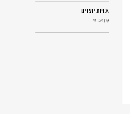
זכויות יוצרים
קרן אבי חי
פרט מאיור: המן מוביל את מרדכי היהודי, תמר מסר. © תמר
מסר www.tamarsgallery.co.il