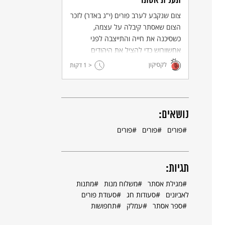
תענית אסתר
צום שנקבע לערב פורים (י"ג באדר) לזכר
הצום שאסתר קיבלה על עצמה,
כשסיכנה את חייה והתייצבה לפני
אחשוורוש כדי להציל את היהודים
מגזירות המן.
לקסיקון
< 1
דקות
נושאים:
פורים
פורים
פורים
תגיות:
מגילת אסתר
משלוח מנות
מתנות
לאביונים
סעודות חג
סעודת פורים
ספר אסתר
עמלק
תחפושות