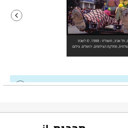
עדלאידע, פורים, תל אביב, תשמ"ח - 1988. © לשכת
תית, מחלקת הצילומים, ירושלים. צילום:
פור הצלתם של היהודים, ובכלל זה את סיפורו האישי של מרדכי, ומדגיש