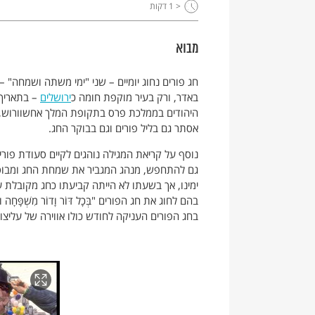
< 1
דקות
מבוא
חג פורים נחוג יומיים – שני "ימי משתה ושמחה" – 
באדר, ורק בעיר מוקפת חומה כ
ירושלים
– בתאריך 
היהודים בממלכת פרס בתקופת המלך אחשוורוש,
אסתר גם בליל פורים וגם בבוקר החג.
נוסף על קריאת המגילה נוהגים לקיים סעודת פורי
גם להתחפש, מנהג המגביר את שמחת החג ומבוסס, 
ימינו, אך בשעתו לא הייתה קביעתו כחג מקובלת ע
בהם לחוג את חג הפורים "בְּכָל דּוֹר וָדוֹר מִשְׁפָּחָה וּמִשְׁפּ
בחג הפורים העניקה לחודש כולו אווירה של עליצ