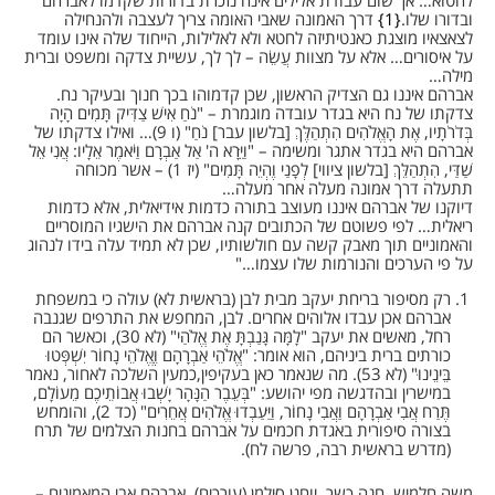
לחטוא… אך שום עבודת אלילים אינה נזכרת בדורות שקדמו לאברהם
ובדורו שלו.
1
דרך האמונה שאבי האומה צריך לעצבה ולהנחילה
לצאצאיו מוצגת כאנטיתיזה לחטא ולא לאלילות, הייחוד שלה אינו עומד
על איסורים… אלא על מצוות עֲשֵׂה – לך לך, עשיית צדקה ומשפט וברית
מילה…
אברהם איננו גם הצדיק הראשון, שכן קדמוהו בכך חנוך ובעיקר נח.
צדקתו של נח היא בגדר עובדה מוגמרת – "נֹחַ אִישׁ צַדִּיק תָּמִים הָיָה
בְּדֹרֹתָיו, אֶת הָאֱלֹהִים הִתְהַלֶּךְ [בלשון עבר] נֹחַ" (ו 9)… ואילו צדקתו של
אברהם היא בגדר אתגר ומשימה – "וַיֵּרָא ה' אַל אַבְרָם וַיֹּאמֶר אֵלָיו: אֲנִי אֵל
שַׁדַּי, הִתְהַלֵּךְ [בלשון ציווי] לְפָנַי וֶהְיֵה תָּמִים" (יז 1) – אשר מכוחה
תתעלה דרך אמונה מעלה אחר מעלה…
דיוקנו של אברהם איננו מעוצב בתורה כדמות אידיאלית, אלא כדמות
ריאלית… לפי פשוטם של הכתובים קנה אברהם את הישגיו המוסריים
והאמוניים תוך מאבק קשה עם חולשותיו, שכן לא תמיד עלה בידו לנהוג
על פי הערכים והנורמות שלו עצמו…"
רק מסיפור בריחת יעקב מבית לבן (בראשית לא) עולה כי במשפחת
אברהם אכן עבדו אלוהים אחרים. לבן, המחפש את התרפים שגנבה
רחל, מאשים את יעקב "לָמָּה גָּנַבְתָּ אֶת אֱלֹהַי" (לא 30), וכאשר הם
כורתים ברית ביניהם, הוא אומר: "אֱלֹהֵי אַבְרָהָם וֶאֱלֹהֵי נָחוֹר יִשְׁפְּטוּ
בֵּינֵינוּ" (לא 53). מה שנאמר כאן בעקיפין,כמעין השלכה לאחור, נאמר
במישרין ובהדגשה מפי יהושע: "בְּעֵבֶר הַנָּהָר יָשְׁבוּ אֲבוֹתֵיכֶם מֵעוֹלָם,
תֶּרַח אֲבִי אַבְרָהָם וַאֲבִי נָחוֹר, וַיַּעַבְדוּ אֱלֹהִים אֲחֵרִים" (כד 2), והומחש
בצורה סיפורית באגדת חכמים על אברהם בחנות הצלמים של תרח
(מדרש בראשית רבה, פרשה לח).
משה חלמיש, חנה כשר, יוחנן סילמן (עורכים), אברהם אבי המאמינים –