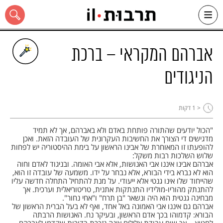
Ski
t
conten
אברהם המקראי – ברכת
הניגודים
כל האתר
< 1
דקות
"הכול יודעים שהתורה פותחת באדם ולא באברהם, אך לא תמיד
מדגישים די הצורך את החשיבות העקרונית של העובדה הזאת. ואכן
להופעתו זו המאוחרת של אבינו הראשון על בימת ההיסטוריה יש לפחות
שלוש השלכות רבות משקל:
אברהם אבינו איננו אבי האנושות, אלא אבי האומה. ובניגוד לאדם וחוה
הוא לא נברא בידי הבורא, אלא נבחר על ידו. משמעה של עובדה זו הוא,
שהייחוד שלו אינו גנטי אלא ייעודי. על מנת להתחיל התחלה חדשה עליו
להתנתק מהוריו-מולידיו התנתקות אתנית, טריטוריאלית וערכית. אך
מבחינה גנטית הוא היה ונשאר "בן תרח" ו"אחי נחור".
אברהם גם איננו אבי האמונה באל אחד, ואף לא בעל הברית הראשון של
הבורא: קדמוהו בכך אדם הראשון, ובעיקר נח. האנושות הרבתה