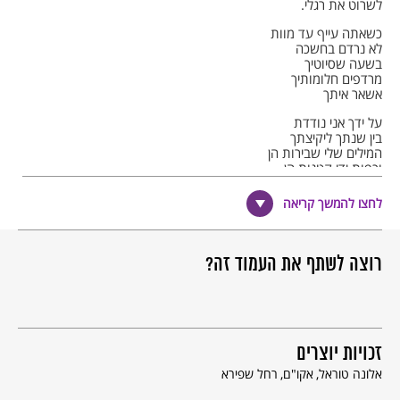
לשרוט את רגלי.
כשאתה עייף עד מוות
לא נרדם בחשכה
בשעה שסיוטיך
מרדפים חלומותיך
אשאר איתך
על ידך אני נודדת
בין שנתך ליקיצתך
המילים שלי שבירות הן
וכפות ידי קטנות הן
אך הן לצידך.
לחצו להמשך קריאה
כשאראה, או כשתאמר לי
חרש, חרישי
כי מתיך מתקבצים
גם אני ארכין ראשי
רוצה לשתף את העמוד זה?
לא אשאל אותך מדוע…
© כל הזכויות שמורות למחבר ול
אקו"ם
זכויות יוצרים
אלונה טוראל
אקו"ם
רחל שפירא