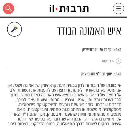
Ski
t
conten
איש האמונה הבודד
מאת:
יוסף דב הלוי סולובייצ'יק
כל האתר
< 1
דקות
מאת:
יוסף דב הלוי סולובייצ'יק
אין כוונתו של חיבור זה לדון בבעיה העתיקת-היומין של אמונה ושכל. אין
אני עוסק כאן בתיאוריה. לעומת זה רוצה אני להפנות את תשומת הלב
אל המצב של חיי אנוש אשר בו נמצא איש האמונה כאדם ממשי, בתוך
סבך דאגותיו ותקוותיו, עניניו וצרכיו, שמחותיו ושעות עצב. לפיכך,
הדברים שברצוני לומר כאן אינם נובעים מדיאלקטיקה פילוסופית,
מספקולציה מופשטת או מהתבוננות סתמית ואובייקטיבית, כי אם
ממסיבות ממשיות ומחוויות שהועמדתי בפניהן. אכן, המונח "הרצאה"
אינו מתאים בהקשר זה. הנכון הוא שמדובר כאן בסיפור של דילמה
אישית. במקום לשוחח בדרך התיאולוגיה, במובן הדידקטי, בצחות דיבור