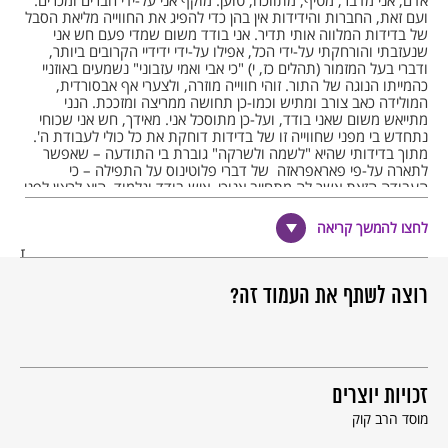
אדם, אני מדבר, מטיף, מתווכח, טוען: מוקף אני על-ידי חברים ומכרים.
ועם זאת, החברות והידידות אין בהן כדי להפיג את החווייה מליאת הסבל
של בדידות המלווה אותי תדיר. אני בודד משום שמדי פעם חש אני
שנעזבתי והורחקתי על-ידי הכל, אפילו על-ידי ידידיי הקרובים ביותר,
ודברי בעל המזמור (תהלים כז, י) "כי אבי ואמי עזבוני" נשמעים באוזניי
כהמייתו הנוגה של התור. זוהי חווייה מוזרה, ולצערי אף אבסורדית,
המולידה כאב צורב ומתיש וכמו-כן תחושה ממריצה ומזככת. הנני
מתייאש משום שאני בודד, ועל-כן מתוסכל אני. מאידך, חש אני שכוחי
נתחדש בי מפני שחווייה זו של בדידות דוחקת את כל כולי לעבודת ה'.
מתוך בדידותי שהיא "לשמה ולשרקה" גוברת בי התודעה – שאפשר
לתארה על-פי פאראפראזה של דברי פלוטינוס על התפילה – כי
העבודה הזאת אשר לה מתחייב אנוכי, איש בודד וגלמוד, היא לרצון לפני
ה' המצוי בבדידות אינסופית וקדושה.
לחצו להמשך קריאה
רוצה אני להזדקק אל השאלה המתבקשת כאן: מדוע אופפת אותי
תחושה זו של בדידות, ושל היות בלתי רצוי? האם זו החרדה הקירקיגורית
– פחד מהותי הניזון מן התודעה שהעדר-הקיום מאיים על מציאותי –
התוקפת אותי, או שמא נובעת תחושת הבדידות מן הלחצים, הדאגות
רוצה לשתף את העמוד זה?
והתסכולים האישיים שלי? ואולי תוצאה היא מהלך רוחו של האדם
המערבי שנעשה זר לעצמו, אותו מצב שאנחנו אנשי המערב מכירים
אותו.
סבורני כי אף-על-פי שיתכן שיש אמת-מה בשלוש ההנמקות הללו,
הסיבה האמיתית והמרכזית של תחושת הבדידות אשר ממנה אינני יכול
זכויות יוצרים
להשתחרר מצויה במישור אחר, היינו בחווית האמונה עצמה. אני בודד
מוסד הרב קוק
מפני שבדרכי הצנועה והבלתי-מושלמת אני איש האמונה, אשר לדידו –
להיות, פירושו: להאמין, ואשר המיר את התבונה (cogito) באמונה