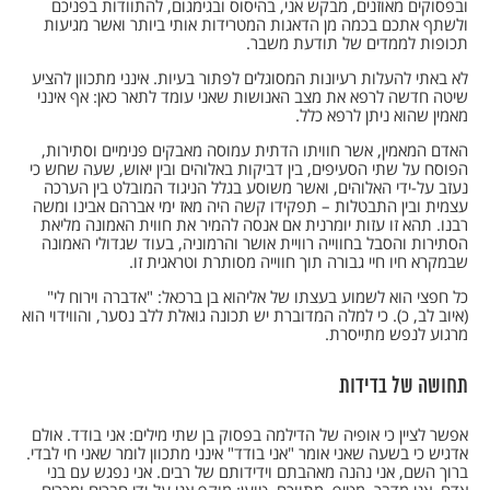
ובפסוקים מאוזנים, מבקש אני, בהיסוס ובגימגום, להתוודות בפניכם
ולשתף אתכם בכמה מן הדאגות המטרידות אותי ביותר ואשר מגיעות
תכופות לממדים של תודעת משבר.
לא באתי להעלות רעיונות המסוגלים לפתור בעיות. אינני מתכוון להציע
שיטה חדשה לרפא את מצב האנושות שאני עומד לתאר כאן: אף אינני
מאמין שהוא ניתן לרפא כלל.
האדם המאמין, אשר חוויתו הדתית עמוסה מאבקים פנימיים וסתירות,
הפוסח על שתי הסעיפים, בין דביקות באלוהים ובין יאוש, שעה שחש כי
נעזב על-ידי האלוהים, ואשר משוסע בגלל הניגוד המובלט בין הערכה
עצמית ובין התבטלות – תפקידו קשה היה מאז ימי אברהם אבינו ומשה
רבנו. תהא זו עזות יומרנית אם אנסה להמיר את חווית האמונה מליאת
הסתירות והסבל בחווייה רוויית אושר והרמוניה, בעוד שגדולי האמונה
שבמקרא חיו חיי גבורה תוך חווייה מסותרת וטראגית זו.
כל חפצי הוא לשמוע בעצתו של אליהוא בן ברכאל: "אדברה וירוח לי"
(איוב לב, כ). כי למלה המדוברת יש תכונה גואלת ללב נסער, והווידוי הוא
מרגוע לנפש מתייסרת.
תחושה של בדידות
אפשר לציין כי אופיה של הדילמה בפסוק בן שתי מילים: אני בודד. אולם
אדגיש כי בשעה שאני אומר "אני בודד" אינני מתכוון לומר שאני חי לבדי.
ברוך השם, אני נהנה מאהבתם וידידותם של רבים. אני נפגש עם בני