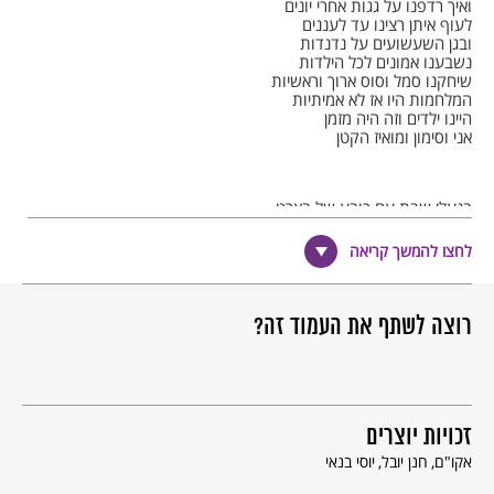
ואיך רדפנו על גגות אחרי יונים
לעוף איתן רצינו עד לעננים
ובגן השעשועים על נדנדות
נשבענו אמונים לכל הילדות
שיחקנו סמל וסוס ארוך וראשיות
המלחמות היו אז לא אמיתיות
היינו ילדים וזה היה מזמן
אני וסימון ומואיז הקטן
בנעלי שבת עם כובע של בארט
ובעברית יפה עם עין ועם חית
דהרנו על ענן עשוי מכריות
לחצו להמשך קריאה
ובאקדח פקקים הטבענו אוניות
הייתי טרזן , וסימון ארול פלין
ומואיז הקטן קפץ כמו גונגה דין
ובלילות החורף הקרים מאוד
רוצה לשתף את העמוד זה?
היינו מתכסים בכל החלומות
היינו ילדים וזה היה מזמן
אני וסימון ומואיז הקטן
זכויות יוצרים
עברו שנים מאז עכשיו העיר גדולה
אקו"ם
חנן יובל
יוסי בנאי
מסימון לא שומעים אפילו לא מילה
ומואיז הקטן לאן הוא נעלם