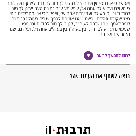
ואפשר כי אנו מסיימין את ההלל בזה כי לך טוב להודות ולשמך נאה לזמר
כי מעולם ועד עולם אתה אל, שמשמע שזה נתינת טעם שלכן לך טוב
להודות וכו' כי מעולם ועד עולם אתה אל, ואפשר כי אנו מתפללים ביהי
רצון שקודם תהלים, וכשם שאנו אומרים לפניך שירים בעוה"ז כך נזכה
לומר לפניך שיר ושבחה לעוה"ב, לכן כי לך טוב להודות וכו' מפני
שמעולם ועד עולם, היינו בין בעוה"ז בין בעוה"ב אתה אל, ועי"ז גם שם
נאמר שיר ושבחה.
עוד אפשר, כי כל מה שברא הקב"ה לכבודו בראו, ויש התגלות כבודו ע"י
לחצו להמשך קריאה
שמושיע לנו ואנו מודים ומשבחים אותו בשירות ותשבחות, יש גם
התגלות כבודו ית' בשעה שמעניש את ישראל, ואנו בוכים ומתפללים
אליו שיושיענו שע"י גבורתו וגם ע"י תפילותינו אליו ית' כבודו ית' ניכר,
אבל הגם שח"ו אנו אינם זוכים עוד לישועה, ושכבודו ית' יתגלה על ידינו
רוצה לשתף את העמוד זה?
בשירה וזמרה, רק ח"ו ע"י עונש ובכי', מ"מ למה יסבלו נשמות ישראל
שכבר עלו למרום, כי רש"י ז"ל אומר (בפר' חוקת) מכאן שהאבות
מצטערים בקבר בצרות ישראל, ובזוה"ק איתא מזה הרבה, ולא רק נשמת
האבות רק גם נשמות כל הנפטרים והנהרגים מישראל, הם מצטערים
בצערנו ועובדים אתנו יחד עבודתינו את ד' הן בבכיה בעת צער ח"ו והן
בשירה בשעת ישועתינו, ולמה יצטערו הן.
וזה כי לך טוב להודות, הן אפשר ראוים אנחנו ח"ו לעבודה בצער
ותפילות של בכיה, מ"מ טוב שתושיענו ונודה לך ולשמך נאה לזמר, כי
מעולם ועד עולם אתה אל, וגם בעולם העליון (מודים ומשבחים) עובדים