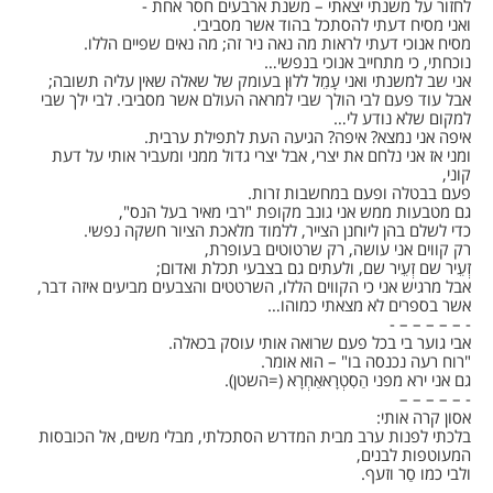
לחזור על משנתי יצאתי – משנת ארבעים חסר אחת -‏
ואני מסיח דעתי להסתכל בהוד אשר מסביבי. ‏
מסיח אנוכי דעתי לראות מה נאה ניר זה; מה נאים שפיים הללו. ‏
נוכחתי, כי מתחייב אנוכי בנפשי…‏
אני שב למשנתי ואני עָמֵל ללוּן בעומק של שאלה שאין עליה תשובה; ‏
אבל עוד פעם לבי הולך שבי למראה העולם אשר מסביבי. לבי ילך שבי
למקום שלא נודע לי…‏
איפה אני נמצא? איפה? הגיעה העת לתפילת ערבית.‏
ומני אז אני נלחם את יצרי, אבל יצרי גדול ממני ומעביר אותי על דעת
קוני, ‏
פעם בבטלה ופעם במחשבות זרות. ‏
גם מטבעות ממש אני גונב מקופת "רבי מאיר בעל הנס", ‏
כדי לשלם בהן ליוחנן הצייר, ללמוד מלאכת הציור חשקה נפשי.‏
רק קווים אני עושה, רק שרטוטים בעופרת, ‏
זְעֵיר שם זְעֵיר שם, ולעתים גם בצבעי תכלת ואדום; ‏
אבל מרגיש אני כי הקווים הללו, השרטטים והצבעים מביעים איזה דבר, ‏
אשר בספרים לא מצאתי כמוהו…‏
‏- – – – – – -‏
אבי גוער בי בכל פעם שרואה אותי עוסק בכאלה. ‏
‏"רוח רעה נכנסה בו" – הוא אומר. ‏
גם אני ירא מפני הַסִטְרָאאַחְרָא (=השטן).‏
‏- – – – – – ‏
אסון קרה אותי: ‏
בלכתי לפנות ערב מבית המדרש הסתכלתי, מבלי משים, אל הכובסות
המעוטפות לבנים,‏
ולבי כמו סַר וזעף. ‏