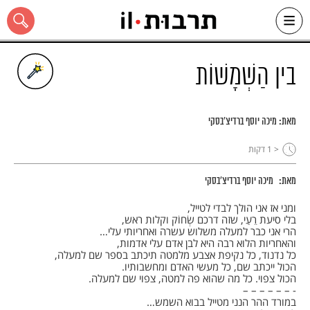
Ski
t
conten
בין הַשְׁמָשׁוֹת
מאת:
מיכה יוסף ברדיצ'בסקי
כל האתר
< 1
דקות
מאת:
מיכה יוסף ברדיצ'בסקי
ומני אז אני הולך לבדי לטייל, ‏
בלי סיעת רֵעַי, שזה דרכם שְׂחוֹק וקלות ראש, ‏
הרי אני כבר למעלה משלוש עשרה ואחריותי עלי…‏
והאחריות הלוא רבה היא לבן אדם עלי אדמות, ‏
כל נדנוד, כל נקיפת אצבע מלמטה תיכתב בספר שם למעלה, ‏
הכול ייכתב שם, כל מעשי האדם ומחשבותיו.‏
הכול צפוי. כל מה שהוא פה למטה, צפוי שם למעלה.‏
‏- – – – – – – ‏
במורד ההר הנני מטייל בבוא השמש…‏