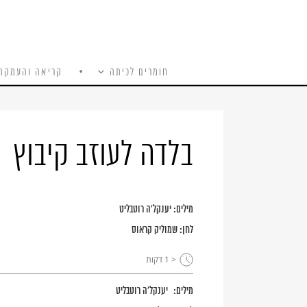
חומרים לכיתה
קריאה והעמקה
כל האתר
Ski
t
conten
בלדה לעוזב קיבוץ
מילים:
יענקל'ה רוטבליט
לחן:
שמוליק קראוס
< 1
דקות
מילים:
יענקל'ה רוטבליט