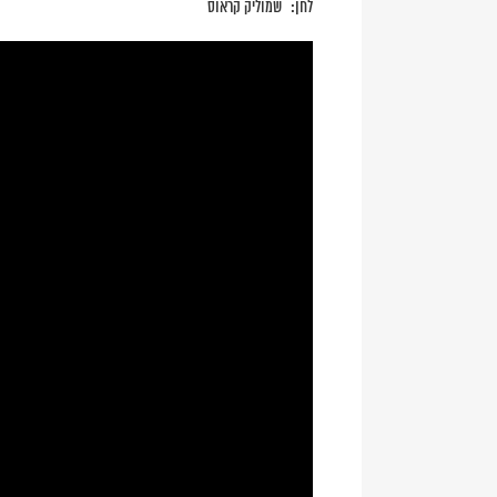
לחן:
שמוליק קראוס