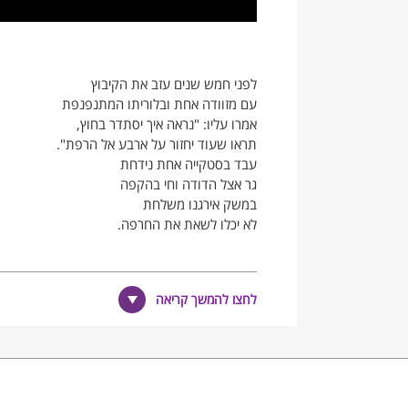
לפני חמש שנים עזב את הקיבוץ
עם מזוודה אחת ובלוריתו המתנפנפת
אמרו עליו: "נראה איך יסתדר בחוץ,
תראו שעוד יחזור על ארבע אל הרפת".
עבד בסטקייה אחת נידחת
גר אצל הדודה וחי בהקפה
במשק אירגנו משלחת
לא יכלו לשאת את החרפה.
פעם ביובל הגיע לביקור
לחצו להמשך קריאה
היה חומק בשביל, ועם הוריו יושב בחדר
מסמיק מעט נבוך ולא מרבה דיבור
כן ו"לא", "אל תדאגו, אצלי הכול בסדר"
אומר שלא צריך, אבל לוקח
קילו אלכסנדר וכמה יונתן