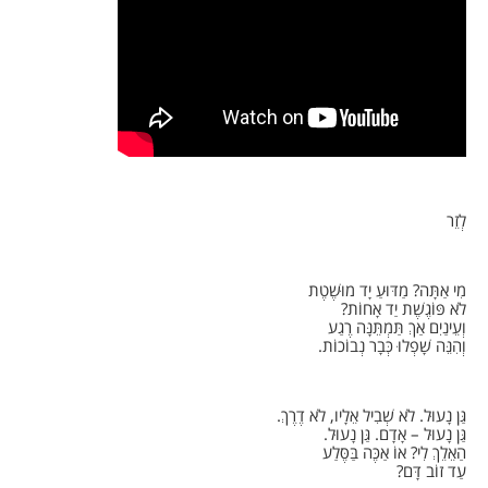
לְזֵר
מִי אַתָּה? מַדּוּעַ יָד מוּשֶׁטֶת
לֹא פּוֹגֶשֶׁת יַד אָחוֹת?
וְעֵינַיִם אַךְ תַּמְתֵּנָּה רֶגַע
וְהִנֵּה שָׁפְלוּ כְּבָר נְבוֹכוֹת.
גַּן נָעוּל. לֹא שְׁבִיל אֵלָיו, לֹא דֶרֶךְ.
גַּן נָעוּל – אָדָם. גַּן נָעוּל.
הַאֵלֵךְ לִי? אוֹ אַכֶּה בַּסֶּלַע
עַד זוֹב דָּם?