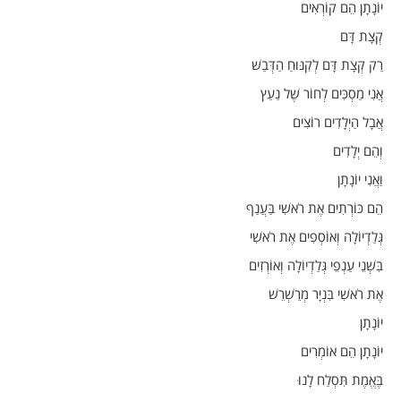
יוֹנָתָן הֵם קוֹרְאִים
קְצָת דָּם
רַק קְצָת דָּם לְקִנּוּחַ הַדְּבַשׁ
אֲנִי מַסְכִּים לְחוֹר שֶׁל נַעַץ
אֲבָל הַיְלָדִים רוֹצִים
וְהֵם יְלָדִים
וַאֲנִי יוֹנָתָן
הֵם כּוֹרְתִים אֶת רֹאשִׁי בַּעֲנַף
גְּלַדְיוֹלָה וְאוֹסְפִים אֶת רֹאשִׁי
בִּשְׁנֵי עַנְפֵי גְּלַדְיוֹלָה וְאוֹרְזִים
אֶת רֹאשִׁי בִּנְיָר מְרַשְׁרֵשׁ
יוֹנָתָן
יוֹנָתָן הֵם אוֹמְרִים
בֶּאֱמֶת תִּסְלַח לָנוּ