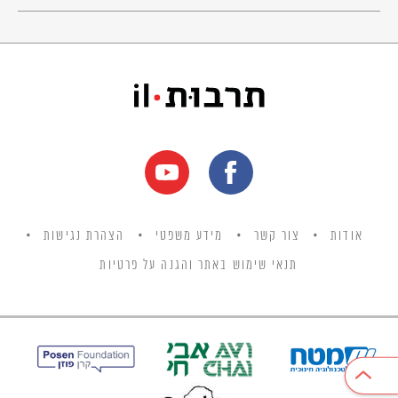
בַּבֹּקֶר הָאֲנָשִׁים עָשׂוּ לָהּ
כִּי הֵם חָשְׁבוּ שֶׁקּוֹרְנֶלְיָה שֵׁדָה אֲדֻמָּה
וְקוֹרְנֶלְיָה לֹא יָדְעָה
תָּמִיד הִיא חָשְׁבָה שֶׁעוֹשִׂים לָהּ
כִּי הִיא קוֹרְנֶלְיָה.
[עמ' 11]
קסיוס
הָעוֹרְבִים קוֹרְאִים לְךָ
אודות
צור קשר
מידע משפטי
הצהרת נגישות
לַעֲזֹב אֶת הָאָרֶץ וּלְהִבָּנוֹת
תנאי שימוש באתר והגנה על פרטיות
אַתָּה מוֹרֵחַ אֶת פָּנֶיךָ בְּצֶבַע הַשְּׂרֵפוֹת
וּפוֹתֵחַ בִּילָלוֹת אִינְדִיאָנִיּוֹת
אֲבָל
מַה שֶּׁהָיָה אֶתְמוֹל נֵר