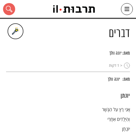
Ski
t
conten
דברים
מאת:
יונה וולך
כל האתר
< 1
דקות
מאת:
יונה וולך
יונתן
אֲנִי רָץ עַל הַגֶּשֶׁר
וְהַיְלָדִים אַחֲרַי
יוֹנָתָן