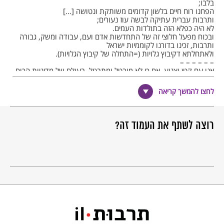
בלבו;
הפחנו רוח חיים בלשון קדומים משותקת ונטושה […]
ותרבות עברית עתיקה לבשה עוז נעורים;
לא היה כפלא הזה בתולדות העמים.
ובכוח מפעל חלוצי זה של התחדשות אדם ועם, עבודה ומשק, גבורה
ותרבות, זכינו בדורנו לקוממיות ישראל
ולאתחלתא דקיבוץ גלויות (=התחלה של קיבוץ הגלויות).
– – – – – –
אנו עם קטן וצנוע, אם כי לא מובטל ומתבטל, בעולם של מדיניות הכוח.
אבל היינו ונהיה גוי סגולה ועם עולם בממלכת הרוח והחזון,
ועוד נתכנו לנו עלילות משיחיות בימים יבואו.
לחצו להמשך קריאה
לא זכינו במדינה מן ההפקר.
בנינו ובנותינו היקרים והנאמנים מסרו חייהם על תקומת ישראל.
נהיה ראויים לזכרם המקודש."
רוצה לשתף את העמוד זה?
* דברים שנכתבו בתאריך א בטבת תשי"ד – 7 בדצמבר 1953, בתוך:
דוד בן-גוריון, חזון ודרך, הוצאת עם עובד, תשי"ח – 1958, עמ' 15 –
16.