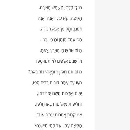
הֵן גָּז הַלַּיִל, הַשֶּׁמֶש הֵאִירָה.
הָקִיצָה, שָׂא עֵינְךָ אָנֶה וָאָנָה
וּזְמַנְּךָ וּמְקוֹמְךָ אָנָּא הַכִּירָה.
הֲכִי עָמַד הַזְּמָן וּכְנָפָיו רָפוּ
מִיּוֹם אֶל כַּנְפֵי הָאָרֶץ יָצָאתָ,
אוֹ שָׁנִים אֲלָפִים לֹא תָּמוּ סָפוּ
מִיּוֹם תַּם חֻפְשְׁךָ וּבְאֶרֶץ נוֹד בָּאתָ?
מֵאָז עַד עַתָּה דּוֹרוֹת רַבִּים סָפוּ,
יַמִּים וַאֲרָצוֹת מִשָּׁם יַפְרִידוּנוּ,
וַחֲלִיפוֹת מַאֲלִיפוֹת בָּאוּ חָלָפוּ,
אַף קֹרוֹת אֲחֵרוֹת עַתָּה עִוְּדֻנוּ.
הָקִיצָה עַמִּי! עַד מָתַי תִּישָׁנָה?