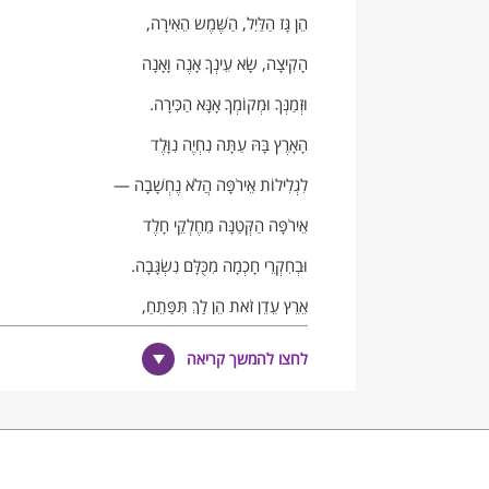
הֵן גָּז הַלַּיִל, הַשֶּׁמֶש הֵאִירָה,
הָקִיצָה, שָׂא עֵינְךָ אָנֶה וָאָנָה
וּזְמַנְּךָ וּמְקוֹמְךָ אָנָּא הַכִּירָה.
הָאָרֶץ בָּהּ עַתָּה נִחְיֶה נִוָּלֶד
לִגְלִילוֹת אֵירֹפָּה הֲלֹא נֶחְשָׁבָה —
אֵירֹפָּה הַקְּטַנָּה מֵחֶלְקֵי חָלֶד
וּבְחִקְרֵי חָכְמָה מִכֻּלָּם נִשְׂגָּבָה.
אֶרֶץ עֵדֶן זֹאת הֵן לָךְ תִּפָּתֵחַ,
בָּנֶיהָ "אָחִינוּ" לָךְ יִקְרְאוּן עָתָּה.
לחצו להמשך קריאה
עַד מָתַי תִּהְיֶה קִרְבָּם כָּאוֹרֵחַ,
לָמָּה מִנֶּגֶּד לָהֶם תֵּלֶך אָתָּה?
וּכְבָר גַּם יָסִירוּ שִׁכְמְךָ מִסֵּבֶל,