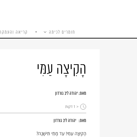
חומרים לכיתה
קריאה והעמקה
כל האתר
Ski
t
conten
הָקִיצָה עַמִּי
מאת:
יהודה ליב גורדון
< 1
דקות
מאת:
יהודה ליב גורדון
הָקִיצָה עַמִּי! עַד מָתַי תִּישָׁנָה?