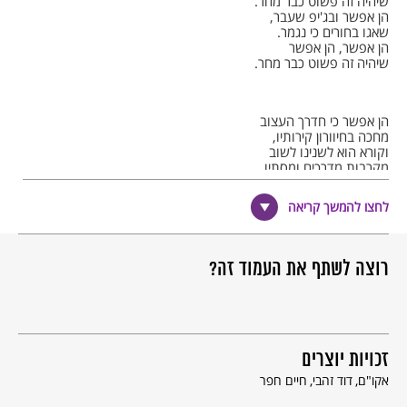
שיהיה זה פשוט כבר מחר.
הן אפשר ובג'יפ שעבר,
שאגו בחורים כי נגמר.
הן אפשר, הן אפשר
שיהיה זה פשוט כבר מחר.
הן אפשר כי חדרך העצוב
מחכה בחיוורון קירותיו,
וקורא הוא לשנינו לשוב
מקרבות מדרכים ומסתיו.
לחצו להמשך קריאה
הן אפשר כי פתאום ניפגש
במשלט או בדרך עפר
הן אפשר בין עשן ובין אש
רוצה לשתף את העמוד זה?
גם לחלום שהכל כבר נגמר.
הן אפשר…
זכויות יוצרים
אקו"ם
דוד זהבי
חיים חפר
בית מאוחר שהוסיף חפר (2005):