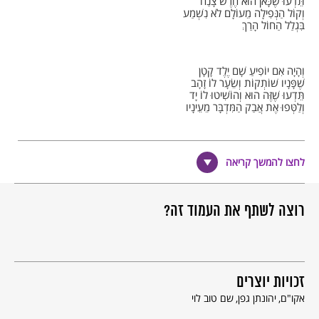
תֵּדְעוּ שֶׁכָּאן הוּא חֶרֶשׁ צָנַח
וְקוֹל הַנְּפִילָה מֵעוֹלָם לֹא נִשְׁמַע
בִּגְלַל הַחוֹל הָרַךְ
וְהָיָה אִם יוֹפִיעַ שָׁם יֶלֶד קָטָן
שֶׁפָּנָיו שׁוֹתְקוֹת וְשֵׂעָר לוֹ זָהָב
תֵּדְעוּ שֶׁזֶּה הוּא וְהוֹשִׁיטוּ לוֹ יָד
וְלַטְּפוּ אֶת אֲבַק הַמִּדְבָּר מֵעֵינָיו
וְאָז תַּעֲשׂוּ עִמִּי חֶסֶד קָטָן
לחצו להמשך קריאה
כִּתְבוּ נָא מַהֵר לְכָל אִמּוֹתֵינוּ
שֶׁיִּרְוַח לָהֶן קְצָת וְיָפוּג צַעֲרָן
הַנָּסִיךְ הַקָּטָן חָזַר אֵלֵינוּ
רוצה לשתף את העמוד זה?
הַנָּסִיךְ הַקָּטָן מִפְּלֻגָּה ב'
לֹא יִרְאֶה עוֹד כִּבְשָׂה שֶׁאוֹכֶלֶת פֶּרַח
וְכָל שׁוֹשָׁנָיו מִתְיַפְּחוֹת כָּעֵת
כִּי לִבּוֹ הַקָּטָן קָפָא כְּקֶרַח
זכויות יוצרים
אקו"ם
יהונתן גפן
שם טוב לוי
פָּגַשְׁתִּי אוֹתוֹ בְּלֵב הַמִּדְבָּר…