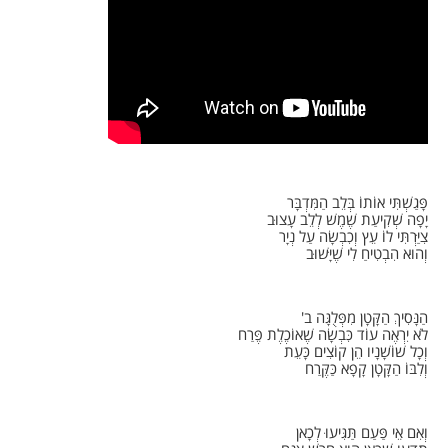
פָּגַשְׁתִּי אוֹתוֹ בְּלֵב הַמִּדְבָּר
יָפָה שְׁקִיעַת שֶׁמֶשׁ לְלֵב עָצוּב
צִיַּרְתִּי לוֹ עֵץ וְכִבְשָׂה עַל נְיָר
וְהוּא הִבְטִיחַ לִי שֶׁיָּשׁוּב
הַנָּסִיךְ הַקָּטָן מִפְּלֻגָּה ב'
לֹא יִרְאֶה עוֹד כִּבְשָׂה שֶׁאוֹכֶלֶת פֶּרַח
וְכָל שׁוֹשָׁנָיו הֵן קוֹצִים כָּעֵת
וְלִבּוֹ הַקָּטָן קָפָא כַּקֶּרַח
וְאִם אֵי פַּעַם תַּגִּיעוּ לְכָאן