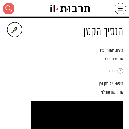
Ski
t
conten
הנסיך הקטן
מילים:
יהונתן גפן
כל האתר
לחן:
שם טוב לוי
< 1
דקות
מילים:
יהונתן גפן
לחן:
שם טוב לוי