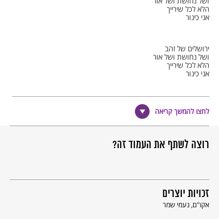
ושל נחושת ושל אור
הלא לכל שירייך
אני כינור
ירושלים של זהב
ושל נחושת ושל אור
הלא לכל שירייך
אני כינור
איכה יבשו בורות המים
לחצו להמשך קריאה
כיכר השוק ריקה
ואין פוקד את הר הבית
בעיר העתיקה.
רוצה לשתף את העמוד זה?
ובמערות אשר בסלע
מייללות רוחות
ואין יורד אל ים המלח
בדרך יריחו.
זכויות יוצרים
אקו"ם
נעמי שמר
ירושלים של זהב…