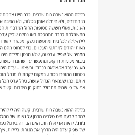
מפריח היונים
בלילה ההוא נשבה רוח שרבית. כבר היינו צריכים ל
מן החדרים, ולא חיתלה אותן בכילות, ולא הציבה א
העונות, ואולי חששה מסופות החול המדבריות המ
המשתלחת כחרב מתהפכת מאז נתלה שפיק עדס, הס
לילה-לילה לכל בית ומחפשת נשק ומכשירי קשר וס
מאות יהודים למרתפי העינויים, כדי לסחוט מהם
המהיר של שפיק עדס זה, שלא מבטן ומלידה היה יה
ביבוא מכוניות דווקא, ומתעשר עד שהונו ורכושו נאמ
העוצר עבד אל-אילאה בכבודו ובעצמו – עדס היה 
בטחונו המופרז בכוחו. במקום לקחת לו מנהל מוס
אותם, כמו שעמארי הגדול עושה, ניהל עדס הכל ב
אף-על-פי שהיה מתבולל רחוק מן היהדות וקשר את 
בלילה ההוא נשבה רוח שרבית. קשה היה לי להירד
למחר קבעה מיס סילביה מבחן על נאומו של המלט "ל
ג'ורג'. להיות או לא להיות. האם הבררה בידנו? נ
של שפיק עדס היה מדריך את מנוחתי בלילות, איך