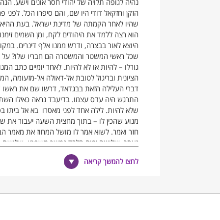
נהיה לגופה תלויה של יהודי חסר אונים וישע. הנה 
הזקן וחזקאל דודי היו שם, והם סיפרו הכל. לפני
שהיו לאחר הקמתה של מדינת ישראל. בעת ההיא ה
הוא רצה ללמד את היהודים לקח, ומן השמים זימנו
היוצא לאור בבצרה, ודרש ממנו אלף דינרים. במקום
שכל ראשי המשטר והמשטרה הם חבריו שלו? על משכ
גורלו – להיות או לא להיות. לאחר יומיים כתב ה
הציונית ובריגול לטובת אל-דאולה אל-מזעומה, המ
דברי העלילה הזאת בבגדאד, דרשו שם את ראשו 
התרגש היה עדס עצמו. בדיעבד נראה כאילו השתבש
שלא להיות. לילה אחד לפני מאסרו בא אל ביתו בס
מנוע שהכין לו – בתוך מחצית השעה יעבור את ש
חזר ואמר. לשוא אמר לו מושל המחוז את מאמר הב
נאסר. שלושה ימים בלבד נמשך משפטו. שלושת הפ
קצין צבא שונא ישראל, "שתישבר מפרקתו", גזר את
לחצו להמשך קריאה
אל בגדאד. שר ההגנה, "יאבד מאור עיניו", חתם על
ידע כמה נאמן עדס לו ולעיראק. אשתו של עדס באה
מכלל שליטתו. "כאבי בני,"אמר לי חיואי הזקן, "מ
צמנו והתפללנו עם כל היהודים כמצוות החכם באש
אל-נבי. חששתי שחזקאל דודך יסרב, הלוא אתה יו
התכוון לעשות זאת ממילא. בבצרה כבר היו 'רוצים את