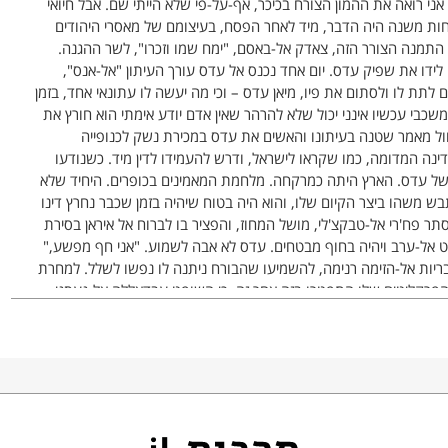
אני רואה את ההמון הצורח בכיכר, אף-על-פי שלא הייתי שם. אבל חיואי
 פחות משנה היה הדבר, מיד לאחר הפסח, בעיצומם של מאסרי היהודים
תמנה הצורר הזה, צאדק אל-באסם, "ימח שמו וזכרו", לשר ההגנה.
 לידו את שפיק עדס. יום אחד נכנס אל עדס עורך העיתון "אל-אנס",
 לתת לו ולסתום את פיו, מיאן עדס – וכי מה יעשה לו עתונאי אחד, בזמן
בי עכשיו אינני יכול שלא להרהר שאין אדם יודע אימתי הוא חורץ את
מנוול מאמר שטנה בעיתונו והאשים את עדס במכירת נשק לכנופייה
דינה המדומה, כמו שקראו לישראל, ודרש להעמידו לדין מיד. כשנודעו
של עדס. הארץ היתה כמרקחה. מלחמת המאמינים בכופרים. היחיד שלא
 משהו ביצר הקיום שלו, והוא היה בטוח שיהיה בזמן שכבר נחרץ דינו
תר פח'רי אל-טבקצ'לי, מושל המחוז, והפציר בו לברוח אל איראן בסירת
ט אל-ערב ויהיה בחוף מבטחים. עדס לא אבה לשמוע. "אני חף מפשע,"
ריות אל-הזימה רנימה, להשמיעו שהבורח ניתנה לו נפשו לשלל. למחרת
רקליטים שלו התפטרו בזה אחר זה, כי השופט עבדאללה אל-נעסני,
 דינו לתלייה ולא ראה טעם לשמוע עדי הגנה. גזר-הדין נשלח במטוס
יו מיד, אבל העוצר היסס שלושה ימים. ידידו של עדס היה, ומי כמוהו
 ונפלה על ברכיה לפניו. הוא השפיל את עיניו ואמר שהדברים יצאו
ה אומר ומה אספר. יום אחד לפני התלייה נסעתי אל בצרה עם דודך חזקאל.
י. בדרך ביקשתי לחנות באל-ג'פל, כדי להשתטח על קברו של חזקאל
דע שהוא מהפכן שכזה, אבל הוא הסכים מיד, ואפילו אמר שהוא עצמו
 ראשון!' ולמחרת, אוי לעיניים, תלו אותו לפני ביתו. פעמיים תלו אותו,