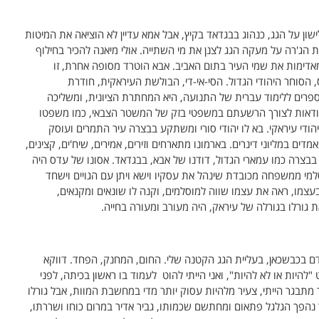
ישון על הגג, כנהוג בבגדאד בקיץ, אבל אמא עדיין לא הוציאה את המיטות
ת הג'רה על מעקה הגג לצנן את מי השתייה. אולי מיאנה להכיר בחילוף
אדימות את שמי העיר בתום האביב. אבא הוטרד מסופה אחרת, זו
וחר היהודי הגדול. הסי-אי-די, הבולשת העיראקית, חודרת
פרים ללימוד עברית של התנועה, היא המחתרת הציונית, ומשליכה
 הודאות לצורך הרשעתם במשפטי בזק של המשטר הצבאי, כמו משפטו
ודי עיראקי. בא לו יהודי סורי ומשתקע בבצרה עיר התמרים ועוסק
דים במליוני דינרים. בארמונו מתארחים וזירים, אמירים, שיח'ים, קצינים,
בבצרה כמו עמארי הגדול, דודנו של אבא, בבגדאד. אסונו של עדס היה
למי ממשפחה מכובדת שינהל את עסקיו וישא ויתן עם הגויים וישחד
עצמו, ראה את עצמו שווה למוסלמים, וקנה לו שונאים ומקנאים,
גורלו בגורלה של עיראק, היה מעורב ומעורה בחייה.
ם בכבשכאן, בעליית הגג הקטנה שלי. החום, המחנק, הפחד. דווקא
היות או לא להיות", ואני הייתי להוט לעמוד בו ראשון בכיתה, לפני
ער מתבגר הייתי, צעיר מלהיות עסוק יותר מדי במחשבת המוות, אבל גורלו
 נהפך הגלגל פתאום ומחתשם שכמותו, גביר אדיר במרום כוחו ושררתו,