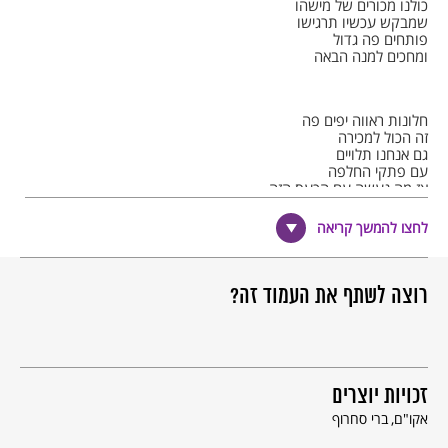
כולנו מכורים של מישהו
שמבקש עכשיו תרגישו
פותחים פה גדול
ומחכים למנה הבאה
חלונות ראווה יפים פה
זה הכול למכירה
גם אנחנו תלויים
עם פתקי החלפה
אז מה נעשה עם הכעס הזה
מה יהיה עם הקנאה
כולם רוצים להיות חופשיים
לחצו להמשך קריאה
אבל ממה אלוהים ממה
רוצה לשתף את העמוד זה?
כולנו עבדים אפילו…
© כל הזכויות שמורות למחבר ול
אקו"ם
זכויות יוצרים
אקו"ם
ברי סחרוף