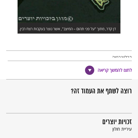
דן קדר, מתוך "על פני תהום – המיצב", אשר נוצר בעקבות רצח רבין.
בבליוגרפיה
כותר: על פני תהום 6
לחצו להמשך קריאה
צייר: קדר, דן
שם האתר:
עיריית חולון
בעלי זכויות :
עיריית חולון
רוצה לשתף את העמוד זה?
הוצאה לאור:
עיריית חולון
הערות לפריט זה:
1. באדיבות עיריית חולון.
זכויות יוצרים
עיריית חולון