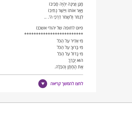
מָגֵן וְצִינָה יִהְיֶה סְבִיבוֹ
וַיָאֶר אוֹתוֹ וִייַשֵּׁר נְתִיבוֹ
לִגְמֹר וְלִשְׁמֹר דַרְכֵי ה'. ..
פיוט לחופה של יהודי אשכנז
*************************
מִי אַדִיר עַל הַכֹּל
מִי בָּרוּךְ עַל הַכֹּל
מִי גָדוֹל עַל הַכֹּל
הוּא יְבָרֵךְ
אֶת הֶחָתָן וְהַכַּלָה.
מִי בֶּן שִׂיחַ שׁוֹשַׁן חוֹחִים
לחצו להמשך קריאה
אַהֲבַת כַּלָה מְשׂוֹשׂ דוֹדִים,
הוּא יְבָרֵךְ
אֶת הֶחָתָן וְהַכַּלָה.