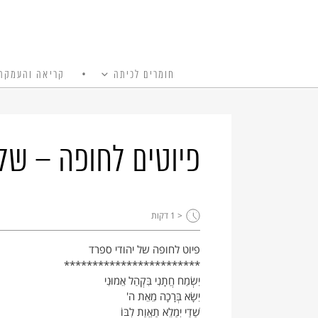
חומרים לכיתה
קריאה והעמקה
כל האתר
Ski
t
conten
פיוטים לחופה – של 
< 1
דקות
פיוט לחופה של יהודי ספרד
************************
יִשְׂמַח חֲתָנִי בִּקְהַל אֵמוּנִי
יִשָׂא בְּרָכָה מֵאֵת ה'
שַׁדַי יְמַלֵא תַאֲוַת לִבּוֹ