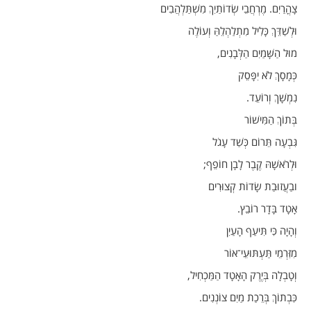
צָהֳרַיִם. מֶרְחֲבֵי שְׂדוֹתַיִךְ מִשְׁתַּלְהֲבִים
וּלְשַׁדֵּךְ כָּלִיל מִתְלַהְלֵהַּ וְעוֹלֶה
מוּל הַשָּׁמַיִם הַלְּבָנִים,
כְּמָסָךְ לֹא יִפָּסֵק
נִמְשָׁךְ וְרוֹעֵד.
בְּתוֹךְ הַמִּישׁוֹר
גִּבְעָה תֵּרוֹם כְּשַׁד עָגֹל
וּלְרֹאשָׁהּ קֶבֶר לָבָן חוֹפֵף;
ובַעֲזוּבַת שָׂדוֹת קְצוּרִים
אָטָד בָּדָר רוֹבֵץ.
וְהָיָה כִּי תִּיעַף הָעַיִן
מִזִּרְמֵי תַּעְתּוּעֵי־אוֹר
וְטָבְלָה בְּיֶרֶק הָאָטָד הַמַּכְחִיל,
כִּבְתוֹךְ בְּרֵכַת מַיִם צוֹנְנִים.