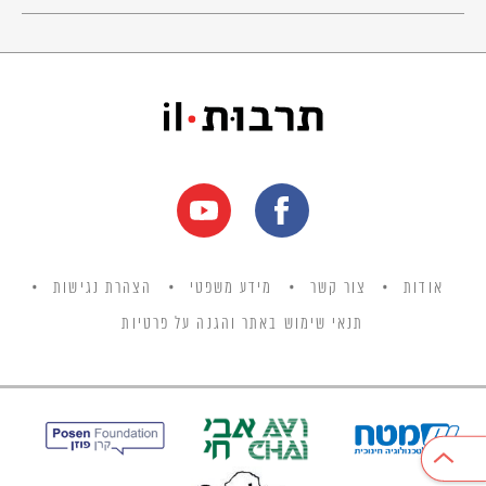
אֲחוּזַת קֶסֶם לֹא־נִפְתָּר,
וּרְקִיעִים שְׁקוּפִים רוֹחֲשִׁים
עַל מַחְשַׁכֵּי יָם עֵצִים שֶׁקָּפָא.
(עמ' 11)
תֵּל אָבִיב
אֵיכָה אֶבְךְּ וְדִמְעָה אָיִן,
הָלֹךְ וְטָפֹף בְּרַגְלֵי מֶרִי
עַל חוֹל אַדְמָתֵךְ – אָתְּ.
אודות
צור קשר
מידע משפטי
הצהרת נגישות
לֹא גֹּרֶן וְלֹא זַיִת,
עֲרוּגוֹת קְלוֹקְלוּת
תנאי שימוש באתר והגנה על פרטיות
תִּסְחֲטִי כָּאן,
וְאַבְנֵי־מֶלֶט
עַל חָזֵךְ הָרָזֶה.
עֲרָבַיִךְ עוֹד יִזְלְפוּ מָה