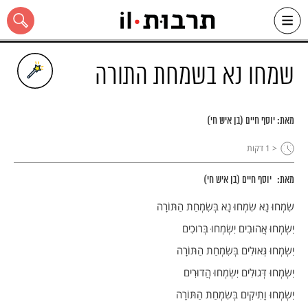
Ski
t
conten
שמחו נא בשמחת התורה
מאת:
יוסף חיים (בן איש חי)
כל האתר
< 1
דקות
מאת:
יוסף חיים (בן איש חי)
שִׂמְחוּ נָא שִׂמְחוּ נָא בְּשִׂמְחַת הַתּוֹרָה
יִשְׂמְחוּ אֲהוּבִים יִשְׂמְחוּ בְּרוּכִים
יִשְׂמְחוּ גְּאוּלִים בְּשִׂמְחַת הַתּוֹרָה
יִשְׂמְחוּ דְּגוּלִים יִשְׂמְחוּ הֲדוּרִים
יִשְׂמְחוּ וָתִיקִים בְּשִׂמְחַת הַתּוֹרָה