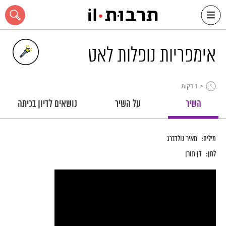
Ski
t
conten
אימפריות נופלות לאט
< 1
דקות
כל האתר
השיר
על השיר
נושאים לדיון בכיתה
מילים:
מאיר גולדברג
לחן:
דן תורן