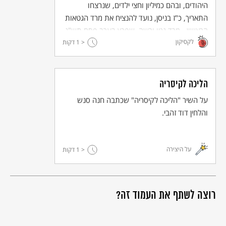
היהודים, ובהם כמיליון וחצי ילדים, שנרצחו
התאריך, כ"ז בניסן, נועד להנציח את מרד הגטאות
הראשון - מרד גטו ורשה, שפרץ בערב פסח תש"ג
לקסיקון
- 1943, ונמשך כחודש ימים.
< 1
דקות
הליכה לקיסריה
על השיר "הליכה לקיסריה" שכתבה חנה סנש
והלחין דוד זהבי.
על היצירה
< 1
דקות
רוצה לשתף את העמוד זה?