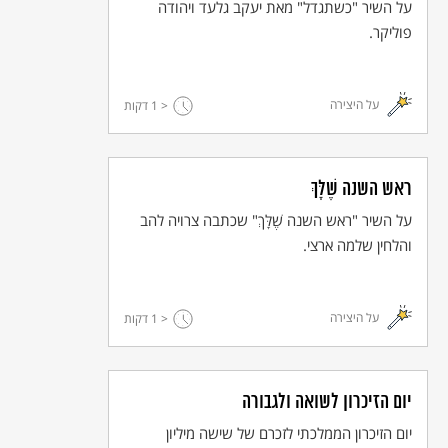
על השיר "כשתגדל" מאת יעקב גלעד ויהודה
פוליקר.
© כל הזכויות שמורות למחבר ול
אקו"ם
על היצירה
< 1
דקות
ראש השנה שֶׁלָּךְ
על השיר "ראש השנה שֶׁלָּךְ" שכתבה צרויה להב
והלחין שלמה ארצי.
על היצירה
< 1
דקות
יום הזיכרון לשואה ולגבורה
יום הזיכרון הממלכתי לזכרם של שישה מיליון