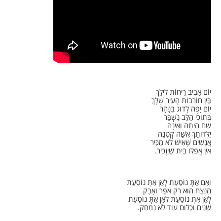
יוֹם אָבִיב רֵיחוֹת לִילָךְ
בֵּין חוֹרְבוֹת הָעִיר שֶׁלָּךְ
יוֹם יָפֶה לָדוּג בַּנָּהָר
בְּתוֹכִי הַלֵּב נִשְׁבָּר
שָׁם הָיְתָה וְאֵינָה
יַלְּדוּתֵךְ אִשָּׁה קְטַנָּה
אֲנָשִׁים שֶׁאִישׁ לֹא מַכִּיר
אֵין אֲפִלּוּ בַּיִת שֶׁיַּזְכִּיר.
וְאִם אַתְּ נוֹסַעַת לְאָן אַתְּ נוֹסַעַת
הַנֶּצַח הוּא רַק אֵפֶר וְאָבָק
לְאָן אַתְּ נוֹסַעַת לְאָן אַתְּ נוֹסַעַת
שָׁנִים וּכְלוּם עוֹד לֹא נִמְחַק.