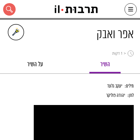
Ski
t
conten
אפר ואבק
< 1
דקות
כל האתר
השיר
על השיר
מילים:
יעקב גלעד
לחן:
יהודה פוליקר