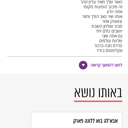
האור שלך מאיר עדיין זוהר
זה סיבוב הופעות מקומי
אתה יודע
אותו שיר כאב הולך וחוזר
ובאופק אחר
סביב שולחן השבת
יושבים כולם יחד
גם אתה ואני
שלוות עולמים
פרדס חנה-כרכור
אקליפטוס בודד
שורק בלוז כנעני
לחצו להמשך קריאה
מאז שעזבת הרבה השתנה כאן
זה עולם אלקטרוני קצת קשה לדבר
ומילים כמו שלך
אף אחד לא אומר כבר
באותו נושא
הנר שלך מאיר עדיין בוער
ובאופק אחר אחרי הופעה
נעביר בסיבוב זר קוצים ריחני
שלוות עולמים
פרדס חנה כרכור
אקליפטוס ענק
אבא'לה בוא ללונה פארק
שורק בלוז כנעני