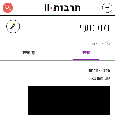
Ski
t
conten
בלוז כנעני
< 1
דקות
כל האתר
השיר
על השיר
מילים:
אהוד בנאי
לחן:
אהוד בנאי