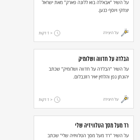
על השיר "אבא'לה בוא ללונה פארק" מאת ישראל
יצחקי ויוסף כנען.
מאז שעזבת הרבה השתנה כאן
הנר שלך מאיר עדיין בוער
על היצירה
< 1
דקות
© כל הזכויות שמורות למחבר ול
אקו"ם
הבלדה על חדווה ושלומיק
על השיר "הבלדה על חדווה ושלומיק" שכתב
יהונתן גפן והלחין יאיר רוזנבלום.
על היצירה
< 1
דקות
רד מעל מסך הטלוויזיה שלי
על השיר "רד מעל מסך הטלוויזיה שלי" שכתב