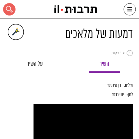
Ski
t
conten
דמעות של מלאכים
< 1
דקות
כל האתר
השיר
על השיר
מילים:
דן מינסטר
לחן:
יוני רכטר