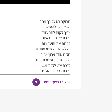
הבוקר בא כל כך מהר
ואי אפשר להישאר
צריך לקום להתעורר
ללכת אל מקום אחר
לקחת את הזיכרונות
זה לא הרבה שתי מזוודות
חלום אחד ארוך ארוך
שתי מגבות ושתי תקוות.
ללכת אל, ללכת מ…
ללכת כי כולם הולכים
מה זה בעצם משנה
ממה בעצם הם בורחים.
לחצו להמשך קריאה
אני לבד בעיר גדולה
מהתחלה להתחלה
מ"אנ'לא יכול כבר" ל"נמאס"