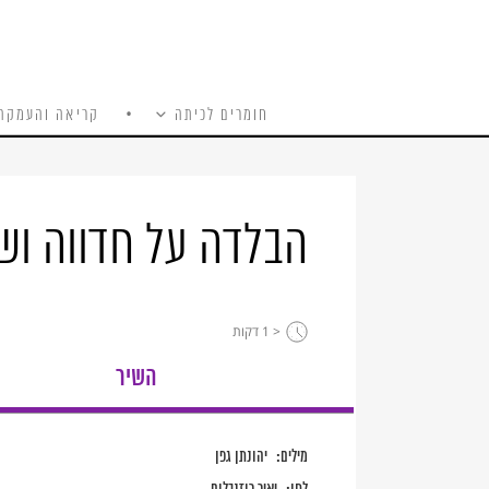
חומרים לכיתה
קריאה והעמקה
כל האתר
Ski
t
conten
הבלדה על חדווה וש
< 1
דקות
השיר
מילים:
יהונתן גפן