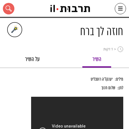
Ski
t
conten
חוזה לך ברח
< 1
דקות
כל האתר
השיר
על השיר
מילים:
יענקל'ה רוטבליט
לחן:
שלום חנוך