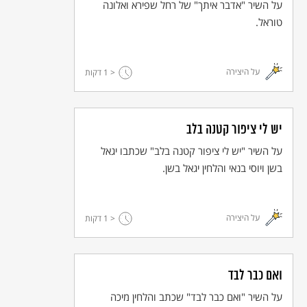
על השיר "אדבר איתך" של רחל שפירא ואלונה
טוראל.
חוזה לך ברח, חוזה לך ברח…
שומר נפשו נמלט, שומר נפשו תמים
על היצירה
< 1
דקות
כי אין בעיר מקלט ואין בה רחמים.
חוזה לך ברח, חוזה לך ברח…
יש לי ציפור קטנה בלב
על השיר "יש לי ציפור קטנה בלב" שכתבו יגאל
בשן ויוסי בנאי והלחין יגאל בשן.
© כל הזכויות שמורות למחבר ול
אקו"ם
על היצירה
< 1
דקות
ואם כבר לבד
על השיר "ואם כבר לבד" שכתב והלחין מיכה