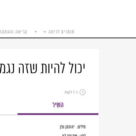
חומרים לכיתה
קריאה והעמקה
כל האתר
Ski
t
conten
יכול להיות שזה נגמ
< 1
דקות
השיר
מילים:
יהונתן גפן