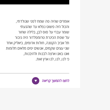
אומרים שהיה פה שמח לפני שנולדתי,
והכול היה פשוט נפלא עד שהגעתי
שומר עברי על סוס לבן, בלילה שחור
על שפת הכינרת טרומפלדור היה גיבור
תל אביב הקטנה, חולות אדומים, ביאליק אחד
שני עצים שקמים, אנשים יפים מלאים חלומות
ואנו באנו ארצה לבנות ולהיבנות,
כי לנו, לנו, לנו ארץ זאת.
כאן, איפה שאתה רואה את הדשא
לחצו להמשך קריאה
היו פעם רק יתושים וביצות
אמרו שפעם היה כאן חלום נהדר
אבל כשבאתי לראות לא מצאתי שום דבר