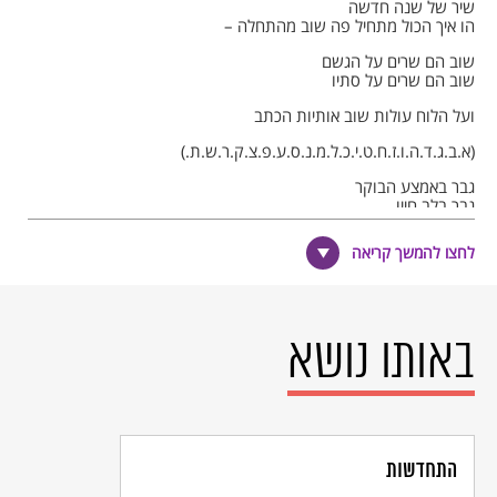
שיר של שנה חדשה
הו איך הכול מתחיל פה שוב מהתחלה –
שוב הם שרים על הגשם
שוב הם שרים על סתיו
ועל הלוח עולות שוב אותיות הכתב
(א.ב.ג.ד.ה.ו.ז.ח.ט.י.כ.ל.מ.נ.ס.ע.פ.צ.ק.ר.ש.ת.)
גבר באמצע הבוקר
גבר בלב חייו
על יד גדר של בית ספר לבדו ניצב
והוא זוכר שאביו
לחצו להמשך קריאה
פעם הלך אחריו
הוא מנסה לשמוע את קול צעדיו
אך הילדים עוד שרים
שיר על יורה וחצב,
באותו נושא
וגם שפתיו של גבר לוחשות עכשיו:
גם אם אלך בגיא צלמוות
הן לא אירא,
גם אם אפול פתאום
יאמר לבי שירה
כל עוד עולה הבוקר
התחדשות
כל עוד נכתב הלוח