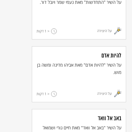
כל עוד הולך לו בן
על השיר "התחדשות" מאת נעמי שמר ויובל דור.
ואב בעקבותיו
כל עוד שרים הילדים
על שנה חדשה
כל עוד הכול מתחיל פה שוב מהתחלה
כל עוד הים מתעורר
על היצירה
< 1
דקות
כל עוד הרוח עולה
כל עוד על שחור הלוח
תתנוסס מילה
© כל הזכויות שמורות למחבר ול
אקו"ם
להיות אדם
על השיר "להיות אדם" מאת אביהו מדינה ומשה בן
מוש.
על היצירה
< 1
דקות
באב אל וואד
על השיר "באב אל וואד" מאת חיים גורי ושמואל