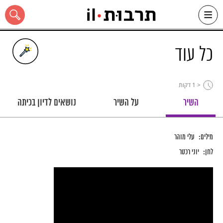
Ski
t
conten
כל עוד
< 1
דקות
כל האתר
השיר
על השיר
נושאים לדיון בכיתה
מילים:
עלי מוהר
לחן:
יוני רכטר