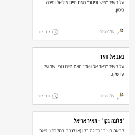
על השיר "איש וכינור" מאת חיים אוליאל ומיכה
ביטון.
כולם מדברים על שלום…
על היצירה
< 1
דקות
לכולם יש אותו החלום
על פני הר, על פני עמק
ממשיכים לדבר, מדברים על שלום
אבל לא ייכון שלום בלי צדק
באב אל וואד
על השיר "באב אל וואד" מאת חיים גורי ושמואל
© כל הזכויות שמורות למחבר ול
אקו"ם
פרשקו.
על היצירה
< 1
דקות
"פלוגה בקו" - מאיר אריאל
קריאה בשיר "פלוגה בקו (או לגמרי במקרה)" מאת