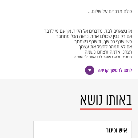
כולם מדברים על שלום…
אז נשארים לבד, מדברים אל הקיר, אין עם מי לדבר
אם רק נבין שכולנו אחד, נראה הכל מתחבר
כשיישרף רכושך, תישרף נשמתך
אם לא תמהר להציל את עצמך
רצחנו אדמה ורצחנו נשמה
כמעט ולא נשאר לנו אויר לנשימה
והעולם בתנועה מתמדת –
עושה סיבוב וחוזר לאותה נקודה
לחצו להמשך קריאה
מה שעולה, חייב לרדת
איך לוקחים את הכל במידה?
באותו נושא
כולם מדברים על שלום…
ויש אנשים שלוקחים בעלות על אלוהים
ויש נאבקים, בועטים ושורטים
כמה מאיתנו באמת מקשיבים?
איש וכינור
כולם מדברים על שלום.