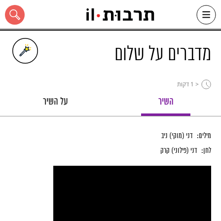
Ski
t
conten
מדברים על שלום
< 1
דקות
כל האתר
השיר
על השיר
מילים:
דני (מוקי) ניב
לחן:
דני (פילוני) קרק