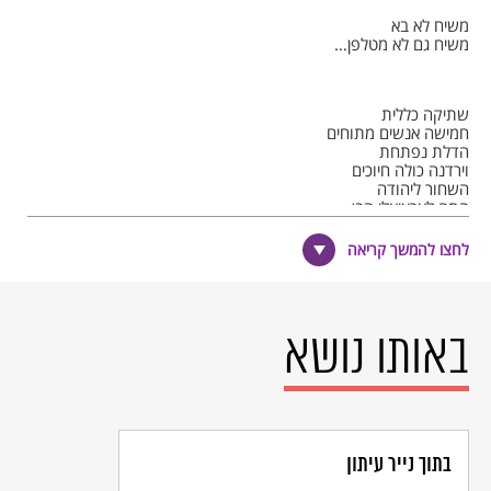
משיח לא בא
משיח גם לא מטלפן…
שתיקה כללית
חמישה אנשים מתוחים
הדלת נפתחת
וירדנה כולה חיוכים
השחור ליהודה
התה לארציאלי הבן
ירדנה יוצאת
עזרא לא מפסיק לעשן
לחצו להמשך קריאה
הנה כי כן מתחלפת
שעה בשעה
זקן ארציאלי יודע
שהוא לא טעה
נוטף זיעה ומרעים
באותו נושא
בקולו על הבן.
משיח לא בא
משיח גם לא מטלפן…
בתוך נייר עיתון