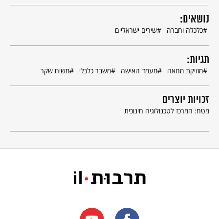
ירדנה יותר מהכול
הולך למילואים
נושאים:
וסופר את הכסף שאין.
כלכלה וחברה
שירים ישראליים
ומשיח לא בא
תגיות:
משיח גם לא מטלפן…
מוזיקת מחאה
מעמד האישה
משבר כלכלי
משיח שקר
כן, כן משיח גם לא מטלפן.
זכויות יוצרים
מטח: המרכז לטכנולוגיה חינוכית
© כל הזכויות שמורות למחבר ול
אקו"ם