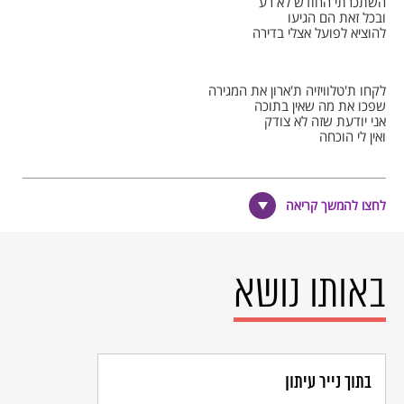
השתכרתי החודש לא רע
ובכל זאת הם הגיעו
להוציא לפועל אצלי בדירה
לקחו ת'טלוויזיה ת'ארון את המגירה
שפכו את מה שאין בתוכה
אני יודעת שזה לא צודק
ואין לי הוכחה
ניסיתי להגיד שהמיסים
לחצו להמשך קריאה
הורגים כל הגיון
והם אמרו לי שהם לא גונבים,
הם לוקחים ברישיון
באותו נושא
אני יודעת שאתה יודע שאני יודעת
שאני לא יודעת כלום
אבל איך שזה קרה לי
לא יכולתי לקום
בתוך נייר עיתון
ויש כמוני מיליונים