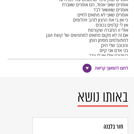
אומרים שאני אפול, הם אומרים שאברח
אומרים שאשאר לבד
אומרים שאני לא מתאים לחיים
כי אין בי את הרצון לזהב ויהלומים
אין לי קלפים נכונים
אולי זו החברה שקורסת
אם זה לא מקום מתאים למחפשים של קשת וענן
למתעלמים מסימן הזמן
והכוכב שלי היכן
בני אדם אני קיים
בעיניכם אולי אין לי ערך
אבל יש לי נשמה יש לי שיר יש לי ת'דרך.
לחצו להמשך קריאה
הדרך ארוכה ומפותלת…
באותו נושא
לפניי עמוד של אש מאחורי ענן עשן
השארתי עיר מתכת מאחור הולך לאן
למקום שבו השמש לא מכוסה בבניינים
מעבר להרים אל השדות הירוקים
כי יש מקום יותר מתוק מהמקום הזה
שבו יש זמן יותר ארוך כמה שרק נרצה
חור בלבנה
מגיע רגע זה הרגע בו צריך לחשוב