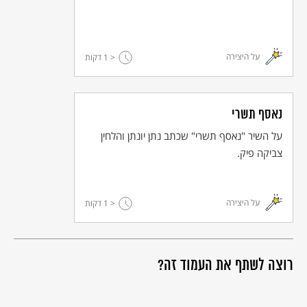
הדרך ארוכה ומפותלת…
על היצירה
< 1
דקות
© כל הזכויות שמורות למחבר ול
אקו"ם
נאסף תשרי
על השיר "נאסף תשרי" שכתב נתן יונתן והלחין
צביקה פיק.
על היצירה
< 1
דקות
רוצה לשתף את העמוד זה?