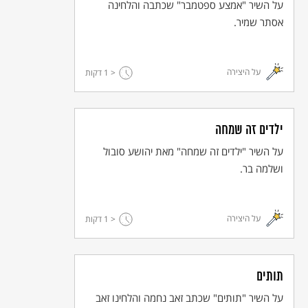
על השיר "אמצע ספטמבר" שכתבה והלחינה
אסתר שמיר.
שיר שחלמתי על פראג
שם השחר עוד יבקע
שם השחר עוד יבקע
על היצירה
< 1
דקות
© כל הזכויות שמורות למחבר ול
אקו"ם
ילדים זה שמחה
על השיר "ילדים זה שמחה" מאת יהושע סובול
ושלמה בר.
על היצירה
< 1
דקות
תותים
על השיר "תותים" שכתב זאב נחמה והלחינו זאב