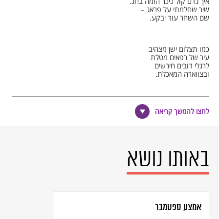
איך נדם קול כיכר הומה בחג.
שיר שחלמתי על פראג –
שם השחר עוד יבקע.
כמו תצלום ישן מצהיב
עיר של רפאים מטלת
לרגלי דובים חירשים
ובצווארה המאכלת.
את פתחו איש לא יוצא
לחצו להמשך קריאה
ריח גטאות מלוח
מקצה ועד קצה
על פני העיר נישא ברוח
באותו נושא
איך על פראג…
רק השקט בה נותר
איש צעיר חומק לפתע
אמצע ספטמבר
אז עלה לו אור מוזר
שם בכיכר שמתה.