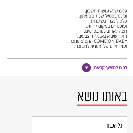
פנים שלא עושות חשבון,
וג'ינס בסטייל שכתוב בעיתון.
סלסול נצחי בשיערות,
ופוסטרים במקום קירות.
רוצה לאהוב כמו בסרטים,
חתיך שיבוא באנגלית וצבעים.
COME ON BABY המטוס מחכה,
ועוד חלום שלי ממריא לו ובוכה.
כי בא לי לרקוד…
לחצו להמשך קריאה
פעם כשיהיה לי זמן להיות גדולה,
פעם תיגמר המסיבה.
באותו נושא
כי בסוף כל פרחה מסתתר שיכון קטן
בעל לדוגמה ואלף כיווני עשן.
כי בא לי לרקוד…
כל הכבוד